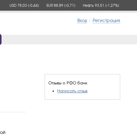
USD 78,03
(-0,44)
EUR 88,89
(-0,71)
Нефть 93,51
(-1,27%)
Вход
|
Регистрация
Отзывы о РФО банк
Написать отзыв
ной