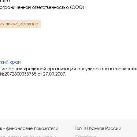
остью
ограниченной ответственностью (ООО)
ия ликвидирована
ский край
гистрации кредитной организации аннулирована в соответств
№2072600033735 от 27.09.2007.
 - финансовые показатели
Топ 10 банков России
ых показателей не найдено.
Сбербанк