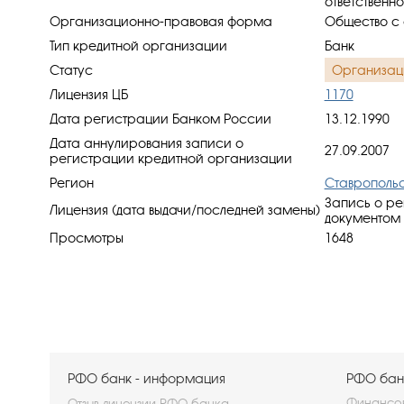
ответственн
Организационно-правовая форма
Общество с 
Тип кредитной организации
Банк
Статус
Организац
Лицензия ЦБ
1170
Дата регистрации Банком России
13.12.1990
Дата аннулирования записи о
27.09.2007
регистрации кредитной организации
Регион
Ставрополь
Запись о ре
Лицензия (дата выдачи/последней замены)
документом 
Просмотры
1648
РФО банк - информация
РФО банк
Финансов
Отзыв лицензии РФО банка