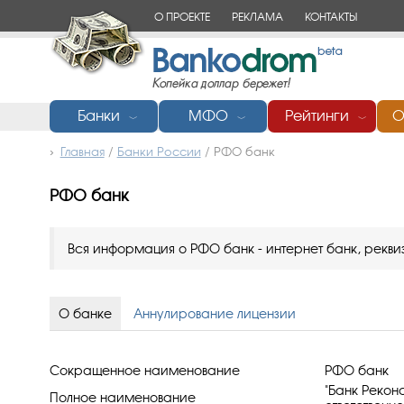
О ПРОЕКТЕ
РЕКЛАМА
КОНТАКТЫ
Банки
МФО
Рейтинги
О
﹀
﹀
﹀
Главная
/
Банки России
/
РФО банк
РФО банк
Вся информация о РФО банк - интернет банк, реквиз
О банке
Аннулирование лицензии
Сокращенное наименование
РФО банк
"Банк Рекон
Полное наименование