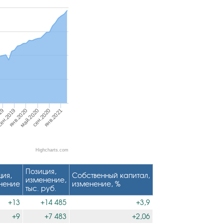
ен.2019
сен.2020
19
май.2020
янв.2020
янв.2021
Highcharts.com
Позиция,
ция,
Собственный капитал,
изменение,
нение
изменение, %
тыс. руб.
+13
+14 485
+3,9
+9
+7 483
+2,06