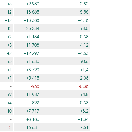
+5
+9 980
+2,82
+12
+18 665
+5,56
+12
+13 388
+4,16
+12
+25 234
+8,5
+2
+1 134
+0,38
+5
+11 708
+4,12
+2
+12 297
+4,53
+5
+1 630
+0,6
+1
+3 729
+1,4
+1
+5 415
+2,08
-
-955
-0,36
+9
+11 987
+4,8
+4
+822
+0,33
+10
+7 717
+3,2
-
+3 180
+1,34
-2
+16 631
+7,51