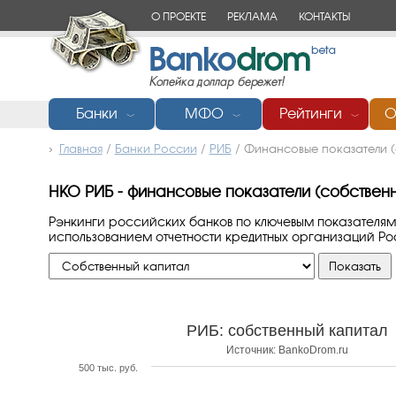
О ПРОЕКТЕ
РЕКЛАМА
КОНТАКТЫ
Банки
МФО
Рейтинги
О
﹀
﹀
﹀
Главная
/
Банки России
/
РИБ
/
Финансовые показатели (
НКО РИБ - финансовые показатели (собственн
Рэнкинги российских банков по ключевым показателям
использованием отчетности кредитных организаций Р
РИБ: собственный капитал
Источник: BankoDrom.ru
500 тыс. руб.