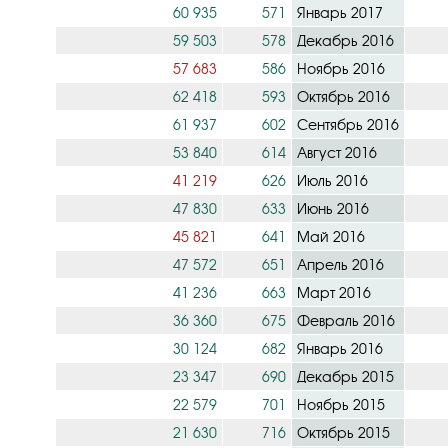
60 935
571
Январь 2017
59 503
578
Декабрь 2016
57 683
586
Ноябрь 2016
62 418
593
Октябрь 2016
61 937
602
Сентябрь 2016
53 840
614
Август 2016
41 219
626
Июль 2016
47 830
633
Июнь 2016
45 821
641
Май 2016
47 572
651
Апрель 2016
41 236
663
Март 2016
36 360
675
Февраль 2016
30 124
682
Январь 2016
23 347
690
Декабрь 2015
22 579
701
Ноябрь 2015
21 630
716
Октябрь 2015