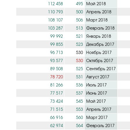
112 458
495
Май 2018
110 793
500
Апрель 2018
108 107
506
Март 2018
103 287
513
Февраль 2018
99 992
521
Январь 2018
99 855
523
Декабрь 2017
96 713
530
Ноябрь 2017
93 577
530
Октябрь 2017
89 508
525
Сентябрь 2017
78 720
531
Август 2017
81 266
536
Июль 2017
77 517
537
Июнь 2017
73 424
545
Май 2017
71 515
553
Апрель 2017
66 916
560
Март 2017
62 974
564
Февраль 2017