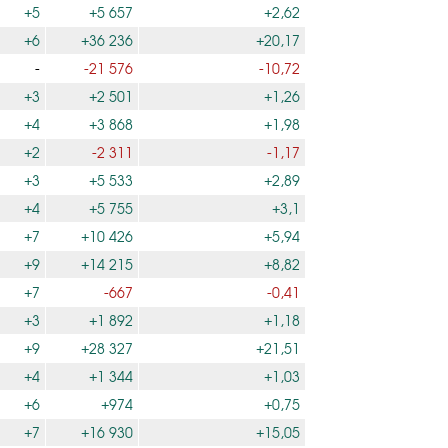
+5
+5 657
+2,62
+6
+36 236
+20,17
-
-21 576
-10,72
+3
+2 501
+1,26
+4
+3 868
+1,98
+2
-2 311
-1,17
+3
+5 533
+2,89
+4
+5 755
+3,1
+7
+10 426
+5,94
+9
+14 215
+8,82
+7
-667
-0,41
+3
+1 892
+1,18
+9
+28 327
+21,51
+4
+1 344
+1,03
+6
+974
+0,75
+7
+16 930
+15,05