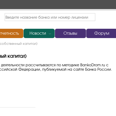
тчетность
Новости
Отзывы
Форум
﹀
собственный капитал)
ый капитал)
 деятельности рассчитываются по методике BankoDrom.ru с
оссийской Федерации, публикуемой на сайте Банка России.