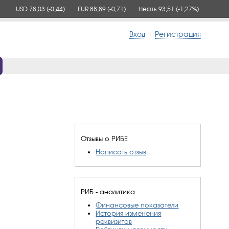
USD 78,03
(-0,44)
EUR 88,89
(-0,71)
Нефть 93,51
(-1,27%)
Вход
|
Регистрация
Отзывы о РИБЕ
Написать отзыв
РИБ - аналитика
Финансовые показатели
История изменения
реквизитов