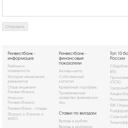
Ринвестбанк -
Ринвестбанк -
Топ 10 б
информация
финансовые
России
показатели
Рейтинги
Сбербан
надежности
Активы-нетто
ВТБ
История изменения
Собственный
Промсвя
реквизитов
капитал
(ПСБ)
Отзыв лицензии
Кредитный портфель
Газпром
Ринвестбанка
Привлеченные
Альфа-ба
средства физических
Новости
Россельх
Ринвестбанка
лиц
ФК Откры
Ринвестбанк - отзывы
Райффай
Ставки по вкладам
Форум о банках и
Совкомб
МФО
Вклады в рублях
Тинькофф
Вклады в долларах