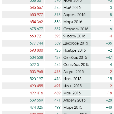
668 601
370
Июнь 2016
+5
646 567
375
Май 2016
+3
650 977
378
Апрель 2016
+8
654 362
386
Март 2016
+1
675 677
387
Февраль 2016
+6
660 721
393
Январь 2016
-4
677 744
389
Декабрь 2015
+36
590 800
425
Ноябрь 2015
+2
604 538
427
Октябрь 2015
+47
522 311
474
Сентябрь 2015
+4
503 965
478
Август 2015
-2
520 197
476
Июль 2015
+15
490 455
491
Июнь 2015
-2
499 416
489
Май 2015
-18
539 569
471
Апрель 2015
+28
474 026
499
Март 2015
+48