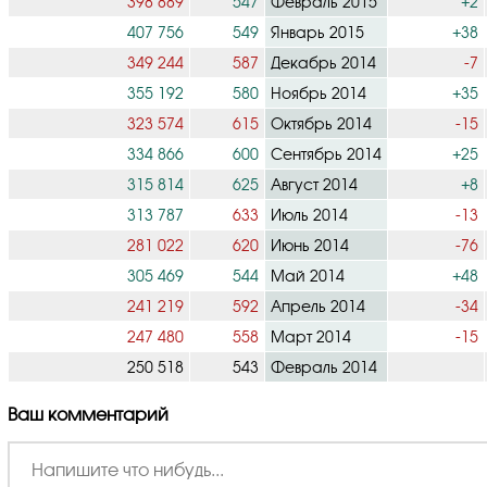
398 889
547
Февраль 2015
+2
407 756
549
Январь 2015
+38
349 244
587
Декабрь 2014
-7
355 192
580
Ноябрь 2014
+35
323 574
615
Октябрь 2014
-15
334 866
600
Сентябрь 2014
+25
315 814
625
Август 2014
+8
313 787
633
Июль 2014
-13
281 022
620
Июнь 2014
-76
305 469
544
Май 2014
+48
241 219
592
Апрель 2014
-34
247 480
558
Март 2014
-15
250 518
543
Февраль 2014
Ваш комментарий