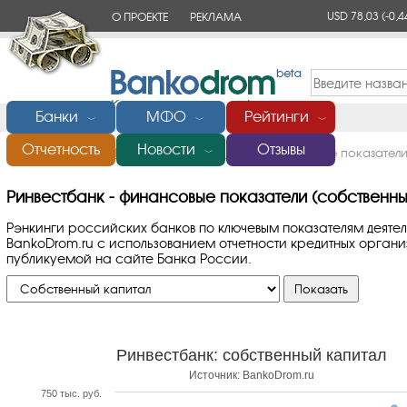
USD 78,03
(-0,4
О ПРОЕКТЕ
РЕКЛАМА
КОНТАКТЫ
Банки
МФО
Рейтинги
﹀
﹀
﹀
Отчетность
Новости
Отзывы
Главная
/
Банки России
/
Ринвестбанк
/
Финансовые показатели
﹀
Ринвестбанк - финансовые показатели (собственны
Рэнкинги российских банков по ключевым показателям деяте
BankoDrom.ru с использованием отчетности кредитных орга
публикуемой на сайте Банка России.
Ринвестбанк: собственный капитал
Источник: BankoDrom.ru
750 тыс. руб.