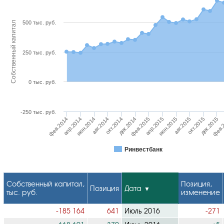
500 тыс. руб.
Собственный капитал
250 тыс. руб.
0 тыс. руб.
-250 тыс. руб.
фев.2014
авг.2014
фев.2015
авг.2015
фев.
апр.2014
окт.2014
апр.2015
окт.2015
июн.2014
дек.2014
июн.2015
дек.2015
Ринвестбанк
Собственный капитал,
Позиция,
Позиция
Дата
тыс. руб.
изменение
-185 164
641
Июль 2016
-271