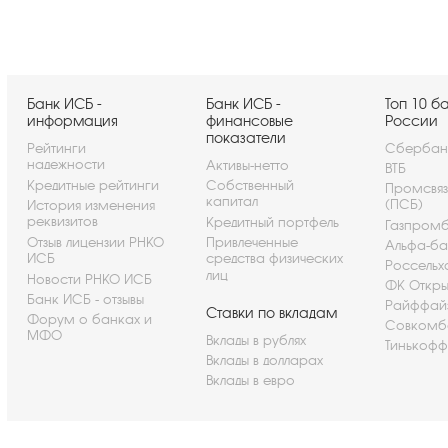
Банк ИСБ -
Банк ИСБ -
Топ 10 б
информация
финансовые
России
показатели
Рейтинги
Сбербан
надежности
Активы-нетто
ВТБ
Кредитные рейтинги
Собственный
Промсвя
капитал
(ПСБ)
История изменения
реквизитов
Кредитный портфель
Газпром
Отзыв лицензии РНКО
Привлеченные
Альфа-ба
ИСБ
средства физических
Россельх
лиц
Новости РНКО ИСБ
ФК Откры
Банк ИСБ - отзывы
Райффай
Ставки по вкладам
Форум о банках и
Совкомб
МФО
Вклады в рублях
Тинькофф
Вклады в долларах
Вклады в евро