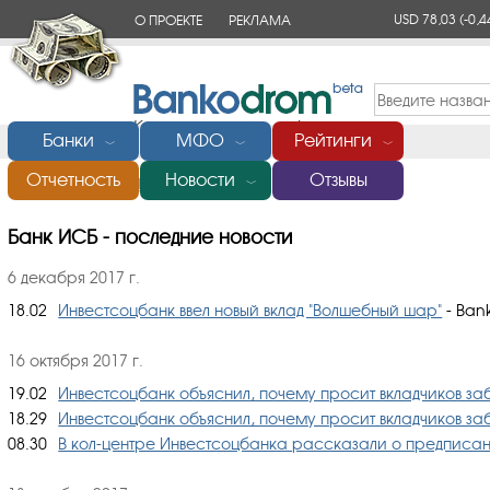
USD 78,03
(-0,4
О ПРОЕКТЕ
РЕКЛАМА
КОНТАКТЫ
Банки
МФО
Рейтинги
﹀
﹀
﹀
Отчетность
Новости
Отзывы
Главная
/
Банки России
/
ИСБ
/
Новости
﹀
Банк ИСБ - последние новости
6 декабря 2017 г.
18.02
Инвестсоцбанк ввел новый вклад "Волшебный шар"
- Bank
16 октября 2017 г.
19.02
Инвестсоцбанк объяснил, почему просит вкладчиков за
18.29
Инвестсоцбанк объяснил, почему просит вкладчиков за
08.30
В кол-центре Инвестсоцбанка рассказали о предписани