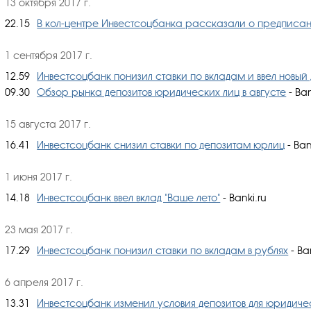
13 октября 2017 г.
22.15
В кол-центре Инвестсоцбанка рассказали о предписани
1 сентября 2017 г.
12.59
Инвестсоцбанк понизил ставки по вкладам и ввел новый
09.30
Обзор рынка депозитов юридических лиц в августе
- Ban
15 августа 2017 г.
16.41
Инвестсоцбанк снизил ставки по депозитам юрлиц
- Ban
1 июня 2017 г.
14.18
Инвестсоцбанк ввел вклад "Ваше лето"
- Banki.ru
23 мая 2017 г.
17.29
Инвестсоцбанк понизил ставки по вкладам в рублях
- Ba
6 апреля 2017 г.
13.31
Инвестсоцбанк изменил условия депозитов для юридиче