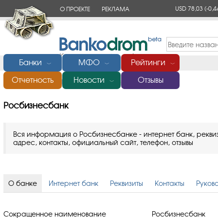
USD 78,03
(-0,4
О ПРОЕКТЕ
РЕКЛАМА
КОНТАКТЫ
Банки
МФО
Рейтинги
﹀
﹀
﹀
Отчетность
Новости
Отзывы
Главная
/
Банки России
/
Росбизнесбанк
﹀
Росбизнесбанк
Вся информация о Росбизнесбанке - интернет банк, реквиз
адрес, контакты, официальный сайт, телефон, отзывы
О банке
Интернет банк
Реквизиты
Контакты
Руков
Сокращенное наименование
Росбизнесбанк