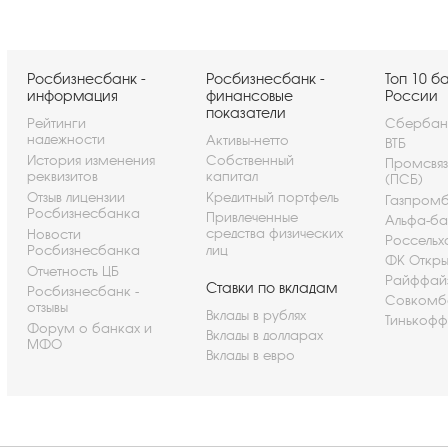
Росбизнесбанк -
Росбизнесбанк -
Топ 10 б
информация
финансовые
России
показатели
Рейтинги
Сбербан
надежности
Активы-нетто
ВТБ
История изменения
Собственный
Промсвя
реквизитов
капитал
(ПСБ)
Отзыв лицензии
Кредитный портфель
Газпром
Росбизнесбанка
Привлеченные
Альфа-ба
средства физических
Новости
Россельх
Росбизнесбанка
лиц
ФК Откры
Отчетность ЦБ
Райффай
Ставки по вкладам
Росбизнесбанк -
Совкомб
отзывы
Вклады в рублях
Тинькофф
Форум о банках и
Вклады в долларах
МФО
Вклады в евро