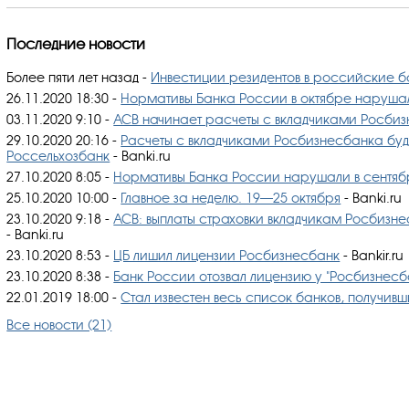
Последние новости
Более пяти лет назад
-
Инвестиции резидентов в российские б
26.11.2020 18:30
-
Нормативы Банка России в октябре нарушал
03.11.2020 9:10
-
АСВ начинает расчеты с вкладчиками Росби
29.10.2020 20:16
-
Расчеты с вкладчиками Росбизнесбанка буде
Россельхозбанк
- Banki.ru
27.10.2020 8:05
-
Нормативы Банка России нарушали в сентябр
25.10.2020 10:00
-
Главное за неделю. 19—25 октября
- Banki.ru
23.10.2020 9:18
-
АСВ: выплаты страховки вкладчикам Росбизнес
- Banki.ru
23.10.2020 8:53
-
ЦБ лишил лицензии Росбизнесбанк
- Bankir.ru
23.10.2020 8:38
-
Банк России отозвал лицензию у "Росбизнесб
22.01.2019 18:00
-
Стал известен весь список банков, получив
Все новости (21)