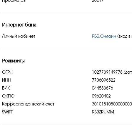
Просмотры
26217
Интернет банк
Личный кабинет
РББ.Онлайн
(вход в
Реквизиты
ОГРН
1027739149778 (дат
ИНН
7706096522
БИК
044583676
ОКПО
09620402
Корреспондентский счет
3010181080000000
SWIFT
RSBZRUMM