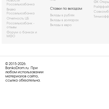
Новости
ФК Откры
Россельхозбанка
Райффай
Ставки по вкладам
Видео
Совкомб
Россельхозбанка
Вклады в рублях
Тинькофф
Отчетность ЦБ
Вклады в долларах
Россельхозбанк -
Вклады в евро
отзывы
Форум о банках и
МФО
© 2015-2026.
BankoDrom.ru. При
любом использовании
материалов сайта,
ссылка обязательна.