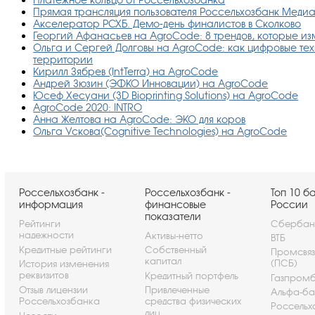
Прямая трансляция пользователя Россельхозбанк Меди
Акселератор РСХБ. Демо-день финалистов в Сколково
Георгий Афанасьев на AgroCode: 8 трендов, которые и
Ольга и Сергей Долговы на AgroCode: как цифровые тех
территории
Кирилл Зябрев (IntTerra) на AgroCode
Андрей Зюзин (ЭФКО Инновации) на AgroCode
Юсеф Хесуани (3D Bioprinting Solutions) на AgroCode
AgroCode 2020: INTRO
Анна Желтова на AgroCode: ЭКО для коров
Ольга Ускова(Cognitive Technologies) на AgroCode
Россельхозбанк -
Россельхозбанк -
Топ 10 б
информация
финансовые
России
показатели
Рейтинги
Сбербан
надежности
Активы-нетто
ВТБ
Кредитные рейтинги
Собственный
Промсвя
капитал
(ПСБ)
История изменения
реквизитов
Кредитный портфель
Газпром
Отзыв лицензии
Привлеченные
Альфа-ба
Россельхозбанка
средства физических
Россельх
лиц