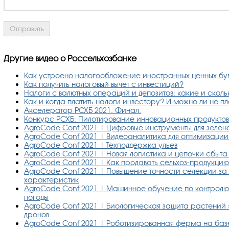
Другие видео о Россельхозбанке
Как устроено налогообложение иностранных ценных б
Как получить налоговый вычет с инвестиций?
Налоги с валютных операций и депозитов: какие и сколь
Как и когда платить налоги инвестору? И можно ли не пл
Акселератор РСХБ 2021. Финал.
Конкурс РСХБ: Пилотирование инновационных продуктов
AgroCode Conf 2021 | Цифровые инструменты для зеле
AgroCode Conf 2021 | Видеоаналитика для оптимизаци
AgroCode Conf 2021 | Техподдержка ульев
AgroCode Conf 2021 | Новая логистика и цепочки сбыта
AgroCode Conf 2021 | Как продавать сельхоз-продукци
AgroCode Conf 2021 | Повышение точности селекции за
характеристик
AgroCode Conf 2021 | Машинное обучение по контролю 
погоды
AgroCode Conf 2021 | Биологическая защита растени
дронов
AgroCode Conf 2021 | Роботизированная ферма на базе