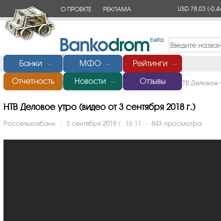
USD 78,03
(-0,4
О ПРОЕКТЕ
РЕКЛАМА
КОНТАКТЫ
Банки
МФО
Рейтинги
﹀
﹀
﹀
Отчетность
Новости
Отзывы
Главная
/
Банки России
/
Россельхозбанк
/
Видео
/
НТВ Деловое 
﹀
НТВ Деловое утро (видео от 3 сентября 2018 г.)
Россельхозбанк
|
3 сентября 2018 г. 16:11
|
843 просмотра