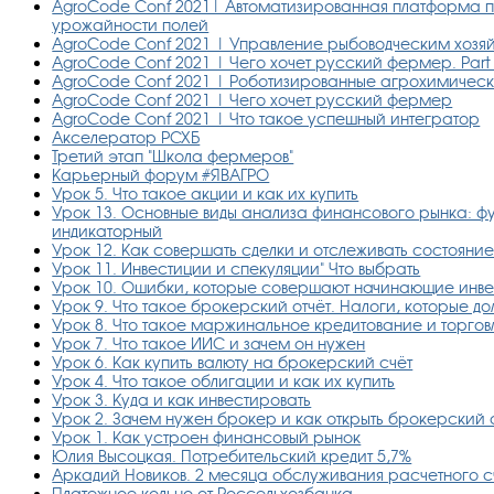
AgroCode Conf 2021| Автоматизированная платформа п
урожайности полей
AgroCode Conf 2021 | Управление рыбоводческим хозя
AgroCode Conf 2021 | Чего хочет русский фермер. Part
AgroCode Conf 2021 | Роботизированные агрохимическ
AgroCode Conf 2021 | Чего хочет русский фермер
AgroCode Conf 2021 | Что такое успешный интегратор
Акселератор РСХБ
Третий этап "Школа фермеров"
Карьерный форум #ЯВАГРО
Урок 5. Что такое акции и как их купить
Урок 13. Основные виды анализа финансового рынка: ф
индикаторный
Урок 12. Как совершать сделки и отслеживать состояни
Урок 11. Инвестиции и спекуляции" Что выбрать
Урок 10. Ошибки, которые совершают начинающие инв
Урок 9. Что такое брокерский отчёт. Налоги, которые до
Урок 8. Что такое маржинальное кредитование и торгов
Урок 7. Что такое ИИС и зачем он нужен
Урок 6. Как купить валюту на брокерский счёт
Урок 4. Что такое облигации и как их купить
Урок 3. Куда и как инвестировать
Урок 2. Зачем нужен брокер и как открыть брокерский 
Урок 1. Как устроен финансовый рынок
Юлия Высоцкая. Потребительский кредит 5,7%
Аркадий Новиков. 2 месяца обслуживания расчетного с
Платежное кольцо от Россельхозбанка