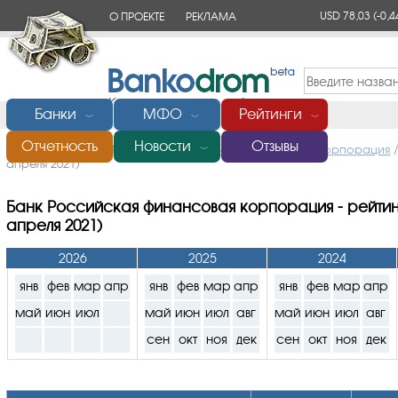
USD 78,03
(-0,4
О ПРОЕКТЕ
РЕКЛАМА
КОНТАКТЫ
Банки
МФО
Рейтинги
﹀
﹀
﹀
Отчетность
Новости
Отзывы
Главная
/
Банки России
/
Российская финансовая корпорация
﹀
апреля 2021)
Банк Российская финансовая корпорация - рейтинг
апреля 2021)
2026
2025
2024
янв
фев
мар
апр
янв
фев
мар
апр
янв
фев
мар
апр
май
июн
июл
май
июн
июл
авг
май
июн
июл
авг
сен
окт
ноя
дек
сен
окт
ноя
дек