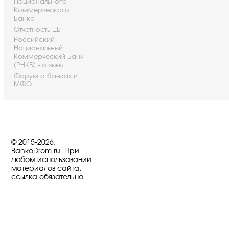
Национального
Коммерческого
Банка
Отчетность ЦБ
Российский
Национальный
Коммерческий Банк
(РНКБ) - отзывы
Форум о банках и
МФО
© 2015-2026.
BankoDrom.ru. При
любом использовании
материалов сайта,
ссылка обязательна.