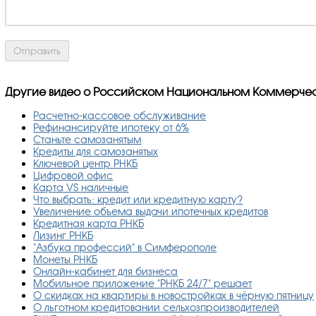
Другие видео о Российском Национальном Коммерче
Расчетно-кассовое обслуживание
Рефинансируйте ипотеку от 6%
Станьте самозанятым
Кредиты для самозанятых
Ключевой центр РНКБ
Цифровой офис
Карта VS наличные
Что выбрать: кредит или кредитную карту?
Увеличение объема выдачи ипотечных кредитов
Кредитная карта РНКБ
Лизинг РНКБ
"Азбука профессий" в Симферополе
Монеты РНКБ
Онлайн-кабинет для бизнеса
Мобильное приложение "РНКБ 24/7" решает
О скидках на квартиры в новостройках в чёрную пятницу
О льготном кредитовании сельхозпроизводителей