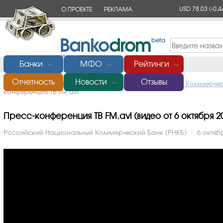
USD 78,03
(-0,4
О ПРОЕКТЕ
РЕКЛАМА
КОНТАКТЫ
Банки
МФО
Рейтинги
﹀
﹀
﹀
Отчетность
Новости
Отзывы
Главная
/
Банки России
/
Российский Национальный Коммерчес
﹀
конференция ТВ FM.avi
Пресс-конференция ТВ FM.avi (видео от 6 октября 20
Российский Национальный Коммерческий Банк (РНКБ)
|
6 октябр