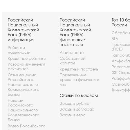
Российский
Российский
Топ 10 б
Национальный
Национальный
России
Коммерческий
Коммерческий
Сбербан
Банк (РНКБ) -
Банк (РНКБ) -
ВТБ
информация
финансовые
показатели
Промсвя
Рейтинги
(ПСБ)
надежности
Активы-нетто
Газпром
Кредитные рейтинги
Собственный
Альфа-ба
капитал
История изменения
Россельх
реквизитов
Кредитный портфель
ФК Откры
Отзыв лицензии
Привлеченные
Райффай
Российского
средства физических
Совкомб
Национального
лиц
Коммерческого
Тинькофф
Банка
Ставки по вкладам
Новости
Вклады в рублях
Российского
Вклады в долларах
Национального
Коммерческого
Вклады в евро
Банка
Видео Российского