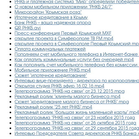
РНКБ и платежная система "Мир" определили победител
О новом мобильном приложении "РНКБ 24/7"
Микрорайон "Крымская роза"
Ипотечное кредитование в Крыму
Банк РНКБ – ваша надежная опора
QR РНКБ.avi
Пресс-конференция Первый Крымский.MXF
открытие проекта в Симферополе ТВ FM.mp4
открытие проекта в Симферополе Первый Крымский.m
Оплата коммунальных платежей
Пополняем счет мобильного телефона в Интернет-банке
Как оплатить коммунальные услуги без очередей.mp4
Как пополнить счет мобильного телефона без комиссии
Мобильное приложение РНКБ.mp4
Сюжет "ипотечное кредитование"
Интервью вице-президента - директора по корпоративн
Открытая студия РНКБ эфир 16.02.16.mp4
Телепрограмма "РНКБ на связи" от 23.12.2015.mpg
Рекламный ролик "клиенты малого бизнеса.mp4
Сюжет "кредитование малого бизнеса от РНКБ".mpg
Рекламный ролик "25 лет РНКБ".mp4
Рекламный ролик "большая жизнь маленькой карты".mp
Телепрограмма "РНКБ на связи" от 23 ноября 2015 года
Телепрограмма "РНКБ на связи" от 26 октября 2015 года
Телепрограмма "РНКБ на связи" от 29 сентября 2015 год
Интервью Председателя Совета директоров РНКБ Банка А