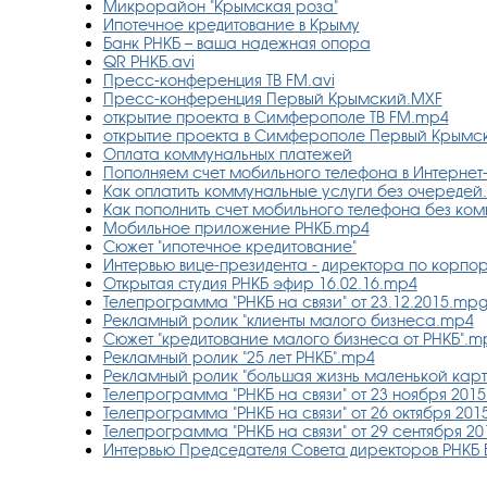
Микрорайон "Крымская роза"
Ипотечное кредитование в Крыму
Банк РНКБ – ваша надежная опора
QR РНКБ.avi
Пресс-конференция ТВ FM.avi
Пресс-конференция Первый Крымский.MXF
открытие проекта в Симферополе ТВ FM.mp4
открытие проекта в Симферополе Первый Крымс
Оплата коммунальных платежей
Пополняем счет мобильного телефона в Интернет
Как оплатить коммунальные услуги без очередей
Как пополнить счет мобильного телефона без ко
Мобильное приложение РНКБ.mp4
Сюжет "ипотечное кредитование"
Интервью вице-президента - директора по корпо
Открытая студия РНКБ эфир 16.02.16.mp4
Телепрограмма "РНКБ на связи" от 23.12.2015.mp
Рекламный ролик "клиенты малого бизнеса.mp4
Сюжет "кредитование малого бизнеса от РНКБ".m
Рекламный ролик "25 лет РНКБ".mp4
Рекламный ролик "большая жизнь маленькой кар
Телепрограмма "РНКБ на связи" от 23 ноября 2015
Телепрограмма "РНКБ на связи" от 26 октября 201
Телепрограмма "РНКБ на связи" от 29 сентября 20
Интервью Председателя Совета директоров РНКБ Б