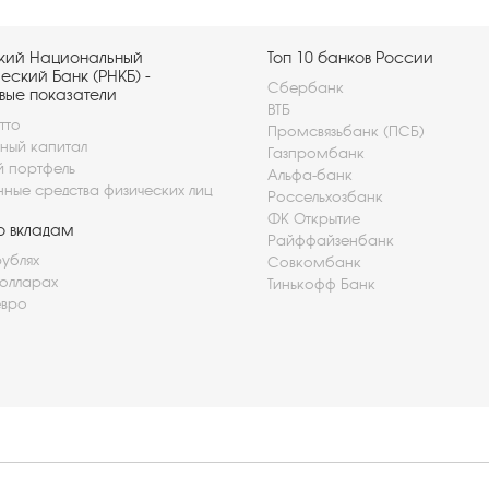
кий Национальный
Топ 10 банков России
ский Банк (РНКБ) -
Сбербанк
вые показатели
ВТБ
тто
Промсвязьбанк (ПСБ)
ный капитал
Газпромбанк
й портфель
Альфа-банк
нные средства физических лиц
Россельхозбанк
ФК Открытие
о вкладам
Райффайзенбанк
рублях
Совкомбанк
долларах
Тинькофф Банк
евро