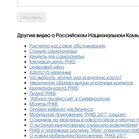
Другие видео о Российском Национальном Ком
Расчетно-кассовое обслуживание
Станьте самозанятым
Кредиты для самозанятых
Ключевой центр РНКБ
Цифровой офис
Карта VS наличные
Что выбрать: кредит или кредитную карту?
Увеличение объема выдачи ипотечных кредитов
Кредитная карта РНКБ
Лизинг РНКБ
"Азбука профессий" в Симферополе
Монеты РНКБ
Онлайн-кабинет для бизнеса
Мобильное приложение "РНКБ 24/7" решает
О скидках на квартиры в новостройках в чёрную п
О льготном кредитовании сельхозпроизводителей
РНКБ и платежная система "Мир" определили поб
О новом мобильном приложении "РНКБ 24/7"