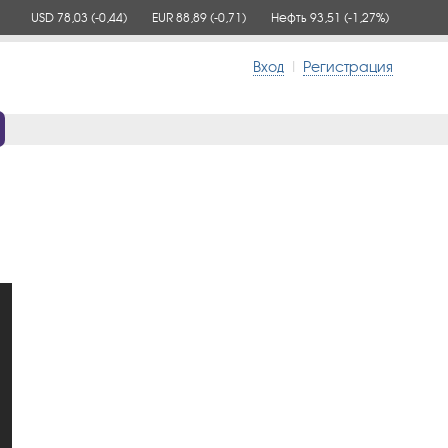
USD 78,03
(-0,44)
EUR 88,89
(-0,71)
Нефть 93,51
(-1,27%)
Вход
|
Регистрация