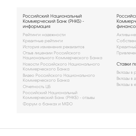
Российский Национальный
Российс
Коммерческий Банк (РНКБ) -
Коммерче
информация
финансо
Рейтинги надежности
Активы-не
Кредитные рейтинги
Собствен
История изменения реквизитов
Кредитны
Отзыв лицензии Российского
Привлече
Национального Коммерческого Банка
Ставки п
Новости Российского Национального
Коммерческого Банка
Вклады в 
Видео Российского Национального
Вклады в 
Коммерческого Банка
Вклады в 
Отчетность ЦБ
Российский Национальный
Коммерческий Банк (РНКБ) - отзывы
Форум о банках и МФО