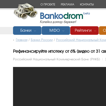
О ПРОЕКТЕ
РЕКЛАМА
КОНТАКТЫ
Банки
МФО
Рейтинги
О
﹀
﹀
﹀
Главная
/
Банки России
/
Российский Национальный Ком
Рефинансируйте ипотеку от 6% (видео от 31 авг
Российский Национальный Коммерческий Банк (РНКБ)
|