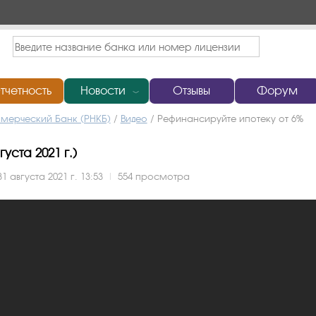
тчетность
Новости
Отзывы
Форум
﹀
мерческий Банк (РНКБ)
/
Видео
/
Рефинансируйте ипотеку от 6%
уста 2021 г.)
31 августа 2021 г. 13:53
|
554 просмотра