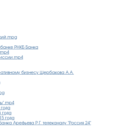
кий.mpg
-банке РНКБ Банка
.mp4
миссии.mp4
ративному бизнесу Щербакова А.А.
g
pg
ты".mp4
 года
5 года
15 года
анка Арефьева Р.Г. телеканалу "Россия 24"