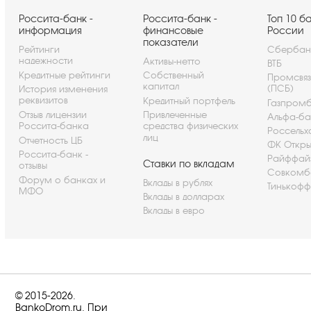
Россита-банк -
Россита-банк -
Топ 10 б
информация
финансовые
России
показатели
Рейтинги
Сбербан
надежности
Активы-нетто
ВТБ
Кредитные рейтинги
Собственный
Промсвя
капитал
(ПСБ)
История изменения
реквизитов
Кредитный портфель
Газпром
Отзыв лицензии
Привлеченные
Альфа-ба
Россита-банка
средства физических
Россельх
лиц
Отчетность ЦБ
ФК Откры
Россита-банк -
Райффай
Ставки по вкладам
отзывы
Совкомб
Форум о банках и
Вклады в рублях
Тинькофф
МФО
Вклады в долларах
Вклады в евро
© 2015-2026.
BankoDrom.ru. При