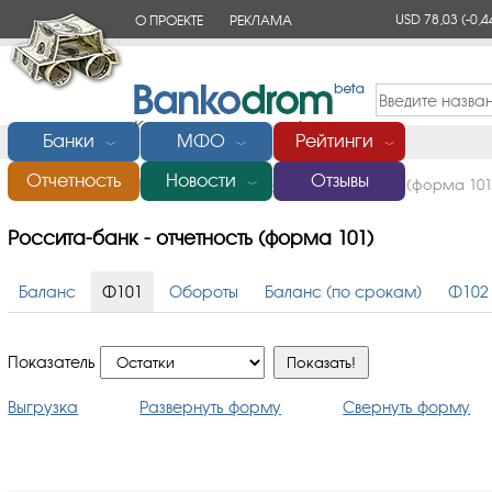
USD 78,03
(-0,4
О ПРОЕКТЕ
РЕКЛАМА
КОНТАКТЫ
Банки
МФО
Рейтинги
﹀
﹀
﹀
Отчетность
Новости
Отзывы
Главная
/
Банки России
/
Россита-банк
/
Отчетность (форма 101
﹀
Россита-банк - отчетность (форма 101)
Баланс
Ф101
Обороты
Баланс (по срокам)
Ф102
Показатель
Выгрузка
Развернуть форму
Свернуть форму