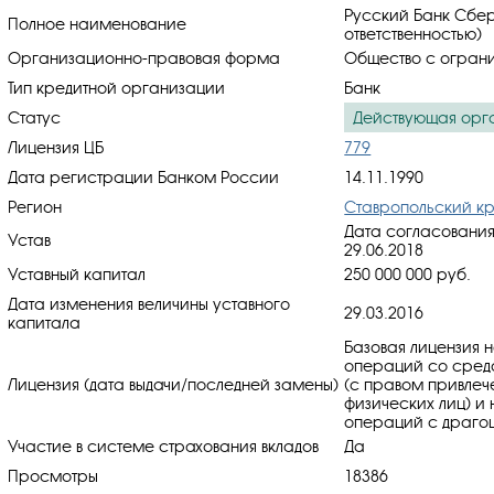
Русский Банк Сбе
Полное наименование
ответственностью)
Организационно-правовая форма
Общество с ограни
Тип кредитной организации
Банк
Статус
Действующая орг
Лицензия ЦБ
779
Дата регистрации Банком России
14.11.1990
Регион
Ставропольский к
Дата согласования
Устав
29.06.2018
Уставный капитал
250 000 000 руб.
Дата изменения величины уставного
29.03.2016
капитала
Базовая лицензия 
операций со средс
Лицензия (дата выдачи/последней замены)
(с правом привлеч
физических лиц) и
операций с драгоц
Участие в системе страхования вкладов
Да
Просмотры
18386