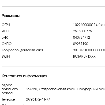
Реквизиты
ОГРН
1022600000114 (дат
ИНН
2618000776
БИК
040724712
ОКПО
09231190
Корреспондентский счет
3010181000000000
SWIFT
RUSARU71XXX
Контактная информация
Адрес
головного
357350, Ставропольский край, Предгорный район
офиса
Телефон
(87961) 2-41-77