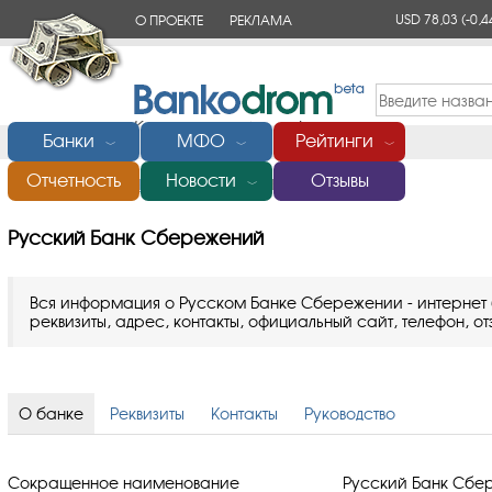
USD 78,03
(-0,4
О ПРОЕКТЕ
РЕКЛАМА
КОНТАКТЫ
Банки
МФО
Рейтинги
﹀
﹀
﹀
Отчетность
Новости
Отзывы
Главная
/
Банки России
/
Русский Банк Сбережений
﹀
Русский Банк Сбережений
Вся информация о Русском Банке Сбережении - интернет 
реквизиты, адрес, контакты, официальный сайт, телефон, от
О банке
Реквизиты
Контакты
Руководство
Сокращенное наименование
Русский Банк Сбе