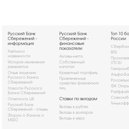
Русский Банк
Русский Банк
Топ 10 б
Сбережений -
Сбережений -
России
информация
финансовые
Сбербан
показатели
Рейтинги
ВТБ
надежности
Активы-нетто
Промсвя
История изменения
Собственный
(ПСБ)
реквизитов
капитал
Газпром
Отзыв лицензии
Кредитный портфель
Альфа-ба
Русского Банка
Привлеченные
Россельх
Сбережений
средства физических
ФК Откры
лиц
Новости Русского
Райффай
Банка Сбережений
Совкомб
Ставки по вкладам
Отчетность ЦБ
Тинькофф
Русский Банк
Вклады в рублях
Сбережений - отзывы
Вклады в долларах
Форум о банках и
Вклады в евро
МФО