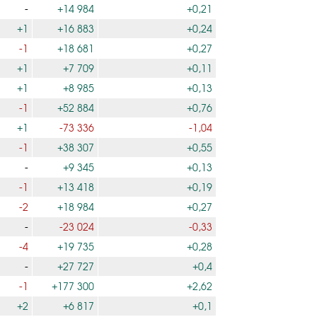
-
+14 984
+0,21
+1
+16 883
+0,24
-1
+18 681
+0,27
+1
+7 709
+0,11
+1
+8 985
+0,13
-1
+52 884
+0,76
+1
-73 336
-1,04
-1
+38 307
+0,55
-
+9 345
+0,13
-1
+13 418
+0,19
-2
+18 984
+0,27
-
-23 024
-0,33
-4
+19 735
+0,28
-
+27 727
+0,4
-1
+177 300
+2,62
+2
+6 817
+0,1