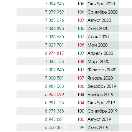
7 094 943
106
Октябрь 2020
7 079 959
106
Сентябрь 2020
7 063 076
107
Август 2020
7 044 395
106
Июль 2020
7 036 686
107
Июнь 2020
7 027 701
108
Май 2020
6 974 817
107
Апрель 2020
7 048 153
108
Март 2020
7 009 846
107
Февраль 2020
7 000 501
107
Январь 2020
6 987 083
106
Декабрь 2019
6 968 099
104
Ноябрь 2019
6 991 123
104
Октябрь 2019
6 971 388
100
Сентябрь 2019
6 943 661
100
Август 2019
6 766 361
99
Июль 2019