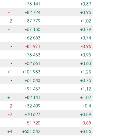
-
+78 141
+0,89
-1
+82 724
+0,95
-2
+87 779
+1,02
-1
+67 135
+0,79
-
+62 663
+0,74
-
-81 971
-0,96
-
+78 433
+0,93
-
+52 661
+0,63
+1
+101 983
+1,23
-
+61 543
+0,75
-
+91 437
+1,12
+1
+82 141
+1,02
-2
+32 409
+0,4
-2
+70 627
+0,89
-
-51 720
-0,65
+4
+651 542
+8,86