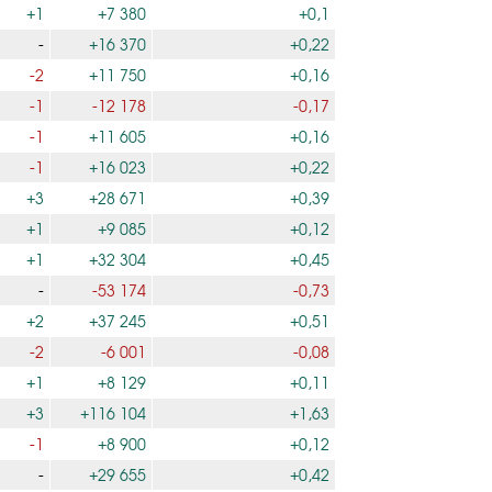
+1
+7 380
+0,1
-
+16 370
+0,22
-2
+11 750
+0,16
-1
-12 178
-0,17
-1
+11 605
+0,16
-1
+16 023
+0,22
+3
+28 671
+0,39
+1
+9 085
+0,12
+1
+32 304
+0,45
-
-53 174
-0,73
+2
+37 245
+0,51
-2
-6 001
-0,08
+1
+8 129
+0,11
+3
+116 104
+1,63
-1
+8 900
+0,12
-
+29 655
+0,42