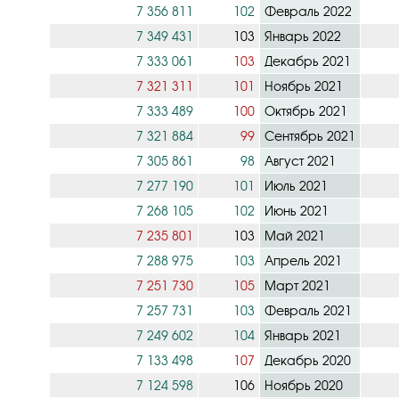
7 356 811
102
Февраль 2022
7 349 431
103
Январь 2022
7 333 061
103
Декабрь 2021
7 321 311
101
Ноябрь 2021
7 333 489
100
Октябрь 2021
7 321 884
99
Сентябрь 2021
7 305 861
98
Август 2021
7 277 190
101
Июль 2021
7 268 105
102
Июнь 2021
7 235 801
103
Май 2021
7 288 975
103
Апрель 2021
7 251 730
105
Март 2021
7 257 731
103
Февраль 2021
7 249 602
104
Январь 2021
7 133 498
107
Декабрь 2020
7 124 598
106
Ноябрь 2020