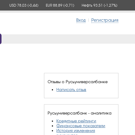
USD 78,03
(-0,44)
EUR 88,89
(-0,71)
Нефть 93,51
(-1,27%)
Вход
|
Регистрация
Отзывы о Русьуниверсалбанке
Написать отзыв
Русьуниверсалбанк - аналитика
Кредитные рейтинги
Финансовые показатели
История изменения