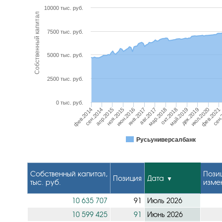
10000 тыс. руб.
Собственный капитал
7500 тыс. руб.
5000 тыс. руб.
2500 тыс. руб.
0 тыс. руб.
янв.2017
фев.2014
май.2019
июн.2016
сен.
окт.2018
ноя.2015
фев.2021
мар.2018
апр.2015
июл.2020
авг.2017
сен.2014
дек.2019
Русьуниверсалбанк
Собственный капитал,
Пози
Позиция
Дата
тыс. руб.
изме
10 635 707
91
Июль 2026
10 599 425
91
Июнь 2026