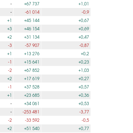
-
+67 737
+1,01
-
-61 014
-0,9
+1
+45 144
+0,67
+3
+46 154
+0,69
+2
+31 134
+0,47
-3
-57 907
-0,87
+1
+13 276
+0,2
-1
+15 641
+0,23
-2
+67 852
+1,03
+2
+17 619
+0,27
-1
+37 528
+0,57
+1
+23 685
+0,36
-
+34 061
+0,53
-
-253 481
-3,77
-2
-33 592
-0,5
+2
+51 540
+0,77