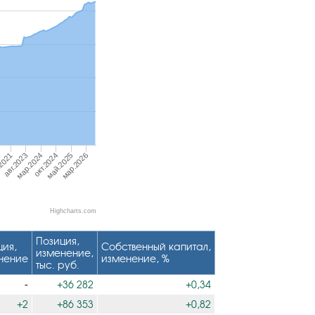
авг.2023
мар.2026
2021
май.2025
окт.2024
мар.2024
Highcharts.com
Позиция,
ция,
Собственный капитал,
изменение,
нение
изменение, %
тыс. руб.
-
+36 282
+0,34
+2
+86 353
+0,82