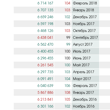
6 714 167
104
Февраль 2018
6 707 135
103
Январь 2018
6 659 246
102
Декабрь 2017
6 597 198
103
Ноябрь 2017
6 468 126
103
Октябрь 2017
6 438 041
99
Сентябрь 2017
6 562 470
99
Август 2017
6 400 455
100
Июль 2017
6 296 455
100
Июнь 2017
6 261 545
100
Май 2017
6 297 735
103
Апрель 2017
6 091 491
104
Март 2017
6 040 639
106
Февраль 2017
5 867 886
108
Январь 2017
6 213 841
105
Декабрь 2016
6 301 166
102
Ноябрь 2016