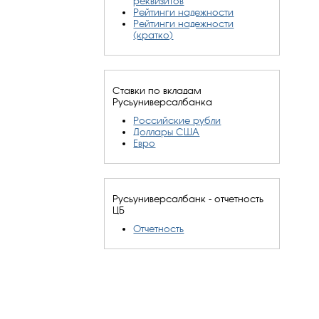
реквизитов
Рейтинги надежности
Рейтинги надежности
(кратко)
Ставки по вкладам
Русьуниверсалбанка
Российские рубли
Доллары США
Евро
Русьуниверсалбанк - отчетность
ЦБ
Отчетность