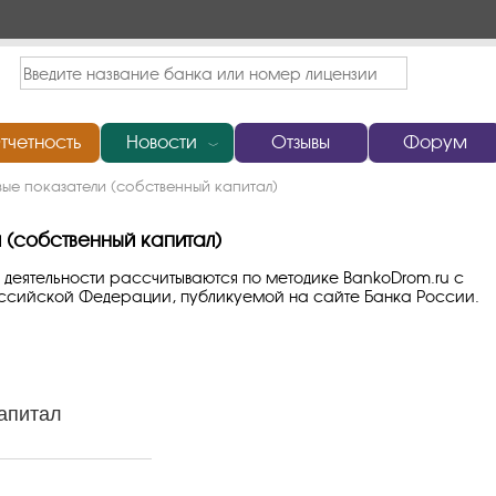
тчетность
Новости
Отзывы
Форум
﹀
е показатели (собственный капитал)
 (собственный капитал)
 деятельности рассчитываются по методике BankoDrom.ru с
оссийской Федерации, публикуемой на сайте Банка России.
апитал