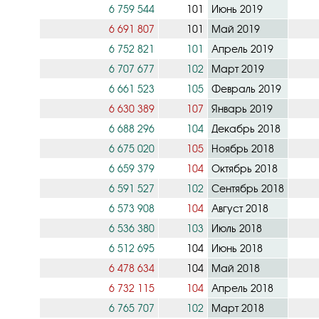
6 759 544
101
Июнь 2019
6 691 807
101
Май 2019
6 752 821
101
Апрель 2019
6 707 677
102
Март 2019
6 661 523
105
Февраль 2019
6 630 389
107
Январь 2019
6 688 296
104
Декабрь 2018
6 675 020
105
Ноябрь 2018
6 659 379
104
Октябрь 2018
6 591 527
102
Сентябрь 2018
6 573 908
104
Август 2018
6 536 380
103
Июль 2018
6 512 695
104
Июнь 2018
6 478 634
104
Май 2018
6 732 115
104
Апрель 2018
6 765 707
102
Март 2018