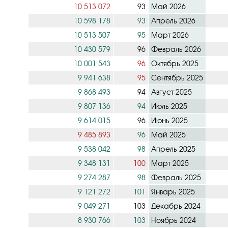
10 513 072
93
Май 2026
10 598 178
93
Апрель 2026
10 513 507
95
Март 2026
10 430 579
96
Февраль 2026
10 001 543
96
Октябрь 2025
9 941 638
95
Сентябрь 2025
9 868 493
94
Август 2025
9 807 136
94
Июль 2025
9 614 015
96
Июнь 2025
9 485 893
96
Май 2025
9 538 042
98
Апрель 2025
9 348 131
100
Март 2025
9 274 287
98
Февраль 2025
9 121 272
101
Январь 2025
9 049 271
103
Декабрь 2024
8 930 766
103
Ноябрь 2024