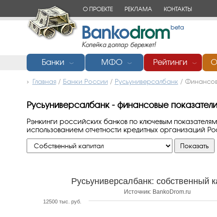
О ПРОЕКТЕ
РЕКЛАМА
КОНТАКТЫ
Банки
МФО
Рейтинги
О
﹀
﹀
﹀
Главная
/
Банки России
/
Русьуниверсалбанк
/
Финансовы
Русьуниверсалбанк - финансовые показатели
Рэнкинги российских банков по ключевым показателям
использованием отчетности кредитных организаций Р
Русьуниверсалбанк: собственный к
Источник: BankoDrom.ru
12500 тыс. руб.