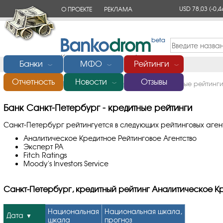
USD 78,03
(-0,4
О ПРОЕКТЕ
РЕКЛАМА
КОНТАКТЫ
Банки
МФО
Рейтинги
﹀
﹀
﹀
Отчетность
Новости
Отзывы
Главная
/
Банки России
/
Санкт-Петербург
/
Кредитные рейтинг
﹀
Банк Санкт-Петербург - кредитные рейтинги
Санкт-Петербург рейтингуется в следующих рейтинговых агент
Аналитическое Кредитное Рейтинговое Агентство
Эксперт РА
Fitch Ratings
Moody's Investors Service
Санкт-Петербург, кредитный рейтинг Аналитическое Кр
Национальная
Национальная шкала,
Дата
шкала
прогноз