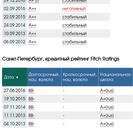
29.12.2016
A+ (I)
стабильный
02.09.2016
A++
негативный
22.09.2015
A++
стабильный
24.09.2014
A++
стабильный
10.09.2013
A++
стабильный
06.09.2012
A++
стабильный
Санкт-Петербург, кредитный рейтинг Fitch Ratings
Долгосрочный,
Краткосрочный,
Национальная
Дата
нац. валюта
нац. валюта
шкала
27.06.2016
BB-
-
A+(rus)
19.10.2015
BB-
-
A+(rus)
07.11.2014
BB-
-
A+(rus)
11.11.2013
BB-
-
A+(rus)
04.10.2013
BB-
-
A+(rus)