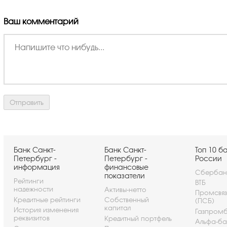
Ваш комментарий
Банк Санкт-
Банк Санкт-
Топ 10 б
Петербург -
Петербург -
России
информация
финансовые
Сбербан
показатели
Рейтинги
ВТБ
надежности
Активы-нетто
Промсвя
Кредитные рейтинги
Собственный
(ПСБ)
капитал
История изменения
Газпром
реквизитов
Кредитный портфель
Альфа-ба