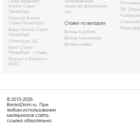
Отзыв лицензии
Привлеченные
Россельх
банка Санкт-
средства физических
ФК Откры
Петербург
лиц
Райффай
Новости банка
Совкомб
Санкт-Петербург
Ставки по вкладам
Тинькофф
Видео банка Санкт-
Вклады в рублях
Петербург
Вклады в долларах
Отчетность ЦБ
Вклады в евро
Банк Санкт-
Петербург - отзывы
Форум о банках и
МФО
© 2015-2026.
BankoDrom.ru. При
любом использовании
материалов сайта,
ссылка обязательна.