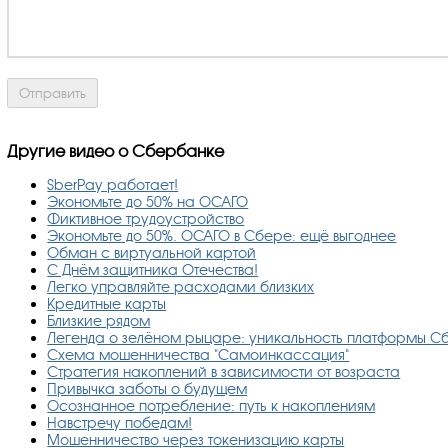
Другие видео о Сбербанке
SberPay работает!
Экономьте до 50% на ОСАГО
Фиктивное трудоустройство
Экономьте до 50%. ОСАГО в Сбере: ещё выгоднее
Обман с виртуальной картой
С Днём защитника Отечества!
Легко управляйте расходами близких
Кредитные карты
Близкие рядом
Легенда о зелёном рыцаре: уникальность платформы 
Схема мошенничества "Самоинкассация"
Стратегия накоплений в зависимости от возраста
Привычка заботы о будущем
Осознанное потребление: путь к накоплениям
Навстречу победам!
Мошенничество через токенизацию карты