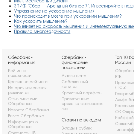
Мультисенсорный дизайн
ЗПИФ "Сбер — Арендный бизнес 7". Инвестируйте в нед
Упражнение на ускорение мышления
Что происходит в мозге при ускорении мышления?
Как ускорить мышление?
Что влияет на скорость мышления и интеллектуальную вы
Правила многозадачности
Сбербанк -
Сбербанк -
Топ 10 б
информация
финансовые
России
показатели
Рейтинги
Сбербан
надежности
Активы-нетто
ВТБ
Кредитные рейтинги
Собственный
Промсвя
капитал
(ПСБ)
История изменения
реквизитов
Кредитный портфель
Газпром
Отзыв лицензии
Привлеченные
Альфа-ба
Сбербанка
средства физических
Россельх
лиц
Новости Сбербанка
ФК Откры
Видео Сбербанка
Райффай
Ставки по вкладам
Информация о
Совкомб
Сбербанке
Вклады в рублях
Тинькофф
Отчетность ЦБ