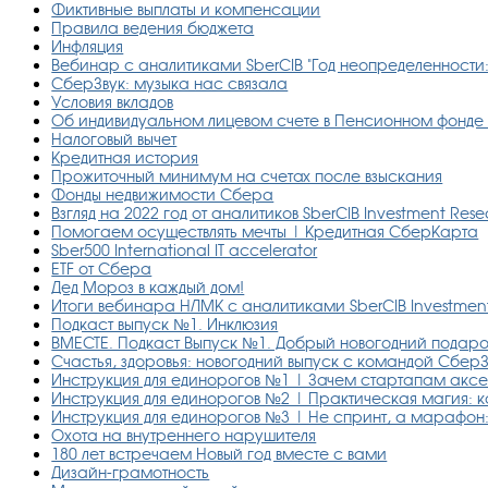
Фиктивные выплаты и компенсации
Правила ведения бюджета
Инфляция
Вебинар с аналитиками SberCIB "Год неопределенности
СберЗвук: музыка нас связала
Условия вкладов
Об индивидуальном лицевом счете в Пенсионном фонде
Налоговый вычет
Кредитная история
Прожиточный минимум на счетах после взыскания
Фонды недвижимости Сбера
Взгляд на 2022 год от аналитиков SberCIB Investment Res
Помогаем осуществлять мечты | Кредитная СберКарта
Sber500 International IT accelerator
ETF от Сбера
Дед Мороз в каждый дом!
Итоги вебинара НЛМК с аналитиками SberCIB Investmen
Подкаст выпуск №1. Инклюзия
ВМЕСТЕ. Подкаст Выпуск №1. Добрый новогодний подар
Счастья, здоровья: новогодний выпуск с командой Сбер
Инструкция для единорогов №1 | Зачем стартапам акс
Инструкция для единорогов №2 | Практическая магия: 
Инструкция для единорогов №3 | Не спринт, а марафон:
Охота на внутреннего нарушителя
180 лет встречаем Новый год вместе с вами
Дизайн-грамотность