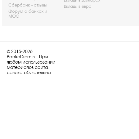
Вклады в долларах
Сбербанк - отзывы
Вклады в евро
Форум о банках и
МФО
© 2015-2026.
BankoDrom.ru. При
любом использовании
материалов сайта,
ссылка обязательна.