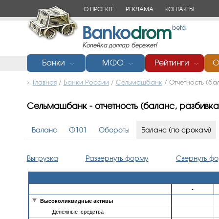
О ПРОЕКТЕ
РЕКЛАМА
КОНТАКТЫ
Банки
МФО
Рейтинги
О
﹀
﹀
﹀
Главная
/
Банки России
/
Сельмашбанк
/ Отчетность (ба
Сельмашбанк - отчетность (баланс, разбивк
Баланс
Ф101
Обороты
Баланс (по срокам)
Выгрузка
Развернуть форму
Свернуть ф
-
Высоколиквидные активы
Денежные средства