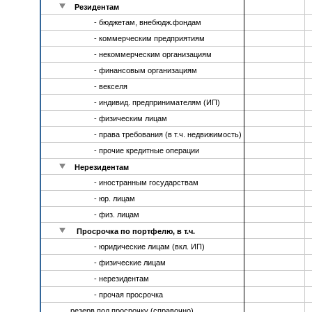
Резидентам
- бюджетам, внебюдж.фондам
- коммерческим предприятиям
- некоммерческим организациям
- финансовым организациям
- векселя
- индивид. предпринимателям (ИП)
- физическим лицам
- права требования (в т.ч. недвижимость)
- прочие кредитные операции
Нерезидентам
- иностранным государствам
- юр. лицам
- физ. лицам
Просрочка по портфелю, в т.ч.
- юридические лицам (вкл. ИП)
- физические лицам
- нерезидентам
- прочая просрочка
резерв под просрочку (справочно)