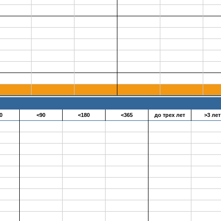
0
<90
<180
<365
до трех лет
>3 лет