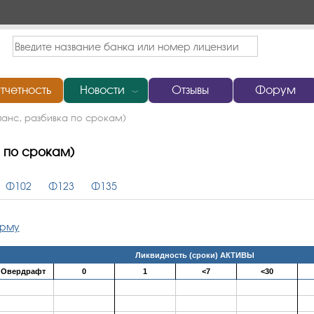
тчетность
Новости
Отзывы
Форум
﹀
ланс, разбивка по срокам)
а по срокам)
Ф102
Ф123
Ф135
орму
Ликвидность (сроки) АКТИВЫ
Овердрафт
0
1
<7
<30