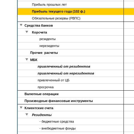
Прибыль прошлых лет
Прибыль текущего года (102 ф.)
Обязательные резервы (РВПС)
Средства банков
Корсчета
резиденты
нерезиденты
Прочие расчеты
МБК
привлеченный от резидентов
привлеченный от нерезидентов
привлеченный от ЦБ
просрочка
Валютные операции
Производные финансовые инструменты
Клиентские счета
Резиденты
- бюджетные средства
- внебюджетные фонды