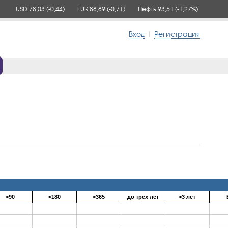
USD 78,03
(-0,44)
EUR 88,89
(-0,71)
Нефть 93,51
(-1,27%)
Вход
|
Регистрация
<90
<180
<365
до трех лет
>3 лет