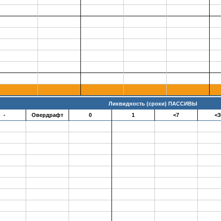
Ликвидность (сроки) ПАССИВЫ
-
Овердрафт
0
1
<7
<3