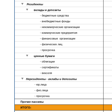
Резиденты
вклады и депозиты
- бюджетные средства
- внебюджетные фонды
- некоммерческие организации
- коммерческие предприятия
- финансовые организации
- физических лиц
- просрочка
ценные бумаги
- облигации
- сертификаты
- векселя
Нерезиденты - вклады и депозиты
- юр.лица
- физ.лица
- просрочка
Прочие пассивы
ИТОГО: