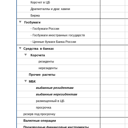
Корсчет в ЦБ
Драгметаллы и драг. камни
Биржа
Госбумаги
- Госбумаги России
- Госбумаги иностранных государств
- Ценные бумаги Банка России
Средства в банках
Корсчета
резиденты
нерезиденты
Прочие расчеты
МБК
выданные резидентам
выданные нерезидентам
размещенный в ЦБ
просрочка
резерв под просрочку
Валютные операции
Производные финансовые инструменты