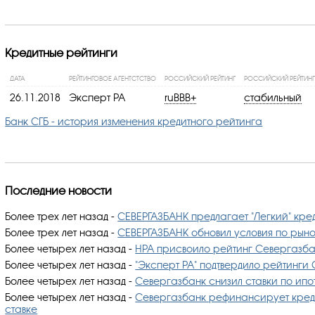
Кредитные рейтинги
ДАТА
РЕЙТИНГОВОЕ АГЕНТСТСТВО
РОССИЙСКИЙ РЕЙТИНГ
РОССИЙСКИЙ РЕЙТИНГ
26.11.2018
Эксперт РА
ruBBB+
стабильный
Банк СГБ - история изменения кредитного рейтинга
Последние новости
Более трех лет назад
-
СЕВЕРГАЗБАНК предлагает "Легкий" кре
Более трех лет назад
-
СЕВЕРГАЗБАНК обновил условия по рын
Более четырех лет назад
-
НРА присвоило рейтинг Севергазбан
Более четырех лет назад
-
"Эксперт РА" подтвердило рейтинги
Более четырех лет назад
-
Севергазбанк снизил ставки по ип
Более четырех лет назад
-
Севергазбанк рефинансирует кред
ставке