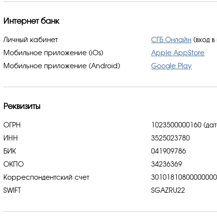
Интернет банк
Личный кабинет
СГБ Онлайн
(вход в
Мобильное приложение (iOs)
Apple AppStore
Мобильное приложение (Android)
Google Play
Реквизиты
ОГРН
1023500000160 (дат
ИНН
3525023780
БИК
041909786
ОКПО
34236369
Корреспондентский счет
3010181080000000
SWIFT
SGAZRU22