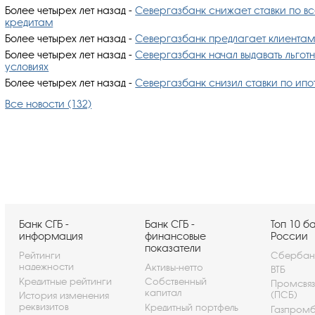
Более четырех лет назад
-
Севергазбанк снижает ставки по в
кредитам
Более четырех лет назад
-
Севергазбанк предлагает клиентам 
Более четырех лет назад
-
Севергазбанк начал выдавать льгот
условиях
Более четырех лет назад
-
Севергазбанк снизил ставки по ипот
Все новости (132)
Банк СГБ -
Банк СГБ -
Топ 10 б
информация
финансовые
России
показатели
Рейтинги
Сбербан
надежности
Активы-нетто
ВТБ
Кредитные рейтинги
Собственный
Промсвя
капитал
(ПСБ)
История изменения
реквизитов
Кредитный портфель
Газпром