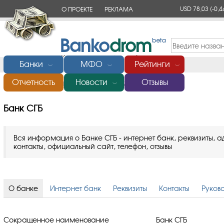
USD 78,03
(-0,4
О ПРОЕКТЕ
РЕКЛАМА
КОНТАКТЫ
Банки
МФО
Рейтинги
﹀
﹀
﹀
Отчетность
Новости
Отзывы
Главная
/
Банки России
/
Банк СГБ
﹀
Банк СГБ
Вся информация о Банке СГБ - интернет банк, реквизиты, а
контакты, официальный сайт, телефон, отзывы
О банке
Интернет банк
Реквизиты
Контакты
Руков
Сокращенное наименование
Банк СГБ