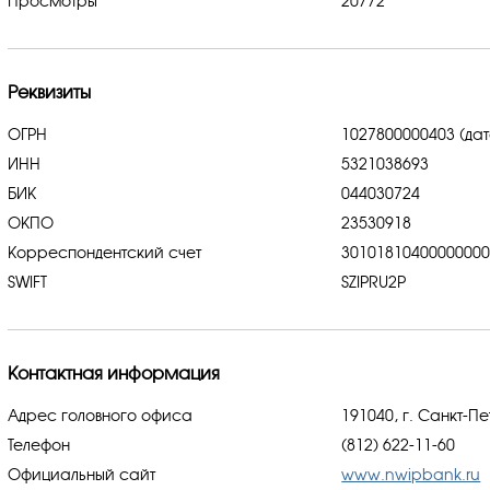
Просмотры
20772
Реквизиты
ОГРН
1027800000403 (дат
ИНН
5321038693
БИК
044030724
ОКПО
23530918
Корреспондентский счет
3010181040000000
SWIFT
SZIPRU2P
Контактная информация
Адрес головного офиса
191040, г. Санкт-П
Телефон
(812) 622-11-60
Официальный сайт
www.nwipbank.ru