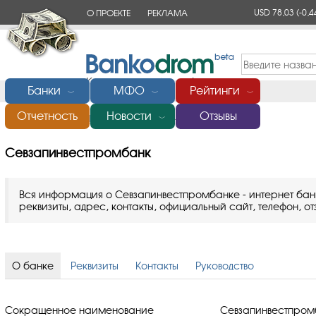
USD 78,03
(-0,4
О ПРОЕКТЕ
РЕКЛАМА
КОНТАКТЫ
Банки
МФО
Рейтинги
﹀
﹀
﹀
Отчетность
Новости
Отзывы
Главная
/
Банки России
/
Севзапинвестпромбанк
﹀
Севзапинвестпромбанк
Вся информация о Севзапинвестпромбанке - интернет бан
реквизиты, адрес, контакты, официальный сайт, телефон, от
О банке
Реквизиты
Контакты
Руководство
Сокращенное наименование
Севзапинвестпром