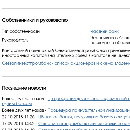
Собственники и руководство
Тип собственности
Частный банк
Черноиванов Алекс
Руководитель
последнего обновл
Контрольный пакет акций Севзапинвестпромбанка принадлеж
иностранный капитал значительных долей в капитале не имеют
Севзапинвестпромбанк - список акционеров и схема владен
Последние новости
Более двух лет назад
-
ЦБ прекратил деятельность временной
одним банком
Более двух лет назад
-
Процедура принудительной ликвидации 
22.10.2018 11:26
-
ЦБ назвал банки, получившие базовую лице
17.09.2018 14:52
-
Севзапинвестпромбанк снизил ставки по вкл