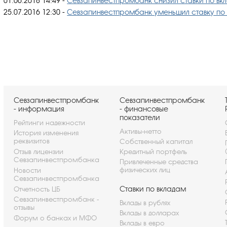
01.06.2018 14:49
-
Севзапинвестпромбанк снизил ставки по вкл
25.07.2016 12:30
-
Севзапинвестпромбанк уменьшил ставку по 
Севзапинвестпромбанк
Севзапинвестпромбанк
- информация
- финансовые
показатели
Рейтинги надежности
Активы-нетто
История изменения
реквизитов
Собственный капитал
Отзыв лицензии
Кредитный портфель
Севзапинвестпромбанка
Привлеченные средства
физических лиц
Новости
Севзапинвестпромбанка
Ставки по вкладам
Отчетность ЦБ
Севзапинвестпромбанк -
Вклады в рублях
отзывы
Вклады в долларах
Форум о банках и МФО
Вклады в евро