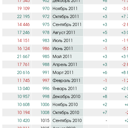
17 545
962
Декабрь 2011
+8
-1 
19 109
970
Ноябрь 2011
+2
-3 
22 195
972
Октябрь 2011
+3
+7 
14 446
975
Сентябрь 2011
+3
-2 
17 246
978
Август 2011
+5
+3 
14 151
983
Июль 2011
+3
-1 
16 124
986
Июнь 2011
-1
-5 
21 667
985
Май 2011
+3
+3 
17 761
988
Апрель 2011
+3
-2 
20 616
991
Март 2011
+6
+8 
11 745
997
Февраль 2011
-1
-1 
13 040
996
Январь 2011
+2
+2 
10 957
998
Декабрь 2010
+8
+
10 608
1006
Ноябрь 2010
+2
+
10 194
1008
Октябрь 2010
+7
-
10 420
1015
Сентябрь 2010
-
+