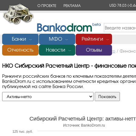
USD 78,03
(-0,4
О ПРОЕКТЕ
РЕКЛАМА
КОНТАКТЫ
Банки
МФО
Рейтинги
﹀
﹀
﹀
Отчетность
Новости
Отзывы
Главная
/
Банки России
/
Сибирский Расчетный Центр
/
Финансо
﹀
НКО Сибирский Расчетный Центр - финансовые пока
Рэнкинги российских банков по ключевым показателям деяте
BankoDrom.ru с использованием отчетности кредитных орга
публикуемой на сайте Банка России.
Сибирский Расчетный Центр: активы-нет
Источник: BankoDrom.ru
125 тыс. руб.