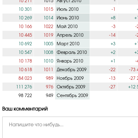
10 211
1015
Август 2010
-
10 301
1015
Июль 2010
-1
10 269
1014
Июнь 2010
+8
+
10 166
1022
Май 2010
-3
-
10 445
1019
Апрель 2010
-14
-
10 692
1005
Март 2010
+3
+
10 547
1008
Февраль 2010
+2
+
10 178
1010
Январь 2010
+1
-
10 618
1011
Декабрь 2009
-22
-73 
84 023
989
Ноябрь 2009
-13
-27 
111 276
976
Октябрь 2009
-27
+12 
98 722
949
Сентябрь 2009
Ваш комментарий