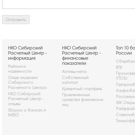
НКО Сибирский
НКО Сибирский
Топ 10 б
Расчетный Центр -
Расчетный Центр -
России
информация
финансовые
Сбербан
показатели
Рейтинги
ВТБ
надежности
Активы-нетто
Промсвя
Отзыв лицензии
Собственный
(ПСБ)
Сибирского
капитал
Газпром
Расчетного Центра
Кредитный портфель
Альфа-ба
НКО Сибирский
Привлеченные
Россельх
Расчетный Центр -
средства физических
ФК Откры
отзывы
лиц
Райффай
Форум о банках и
Совкомб
МФО
Тинькофф