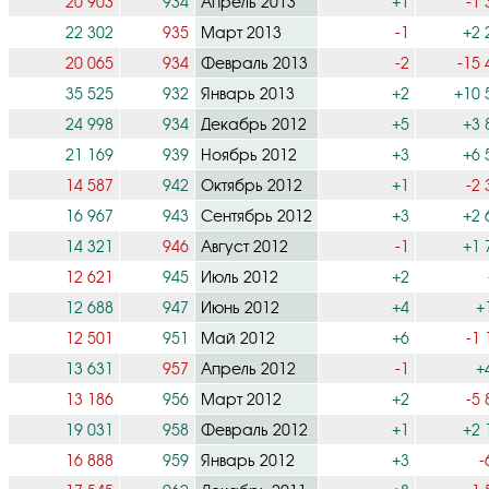
20 903
934
Апрель 2013
+1
-1 
22 302
935
Март 2013
-1
+2 
20 065
934
Февраль 2013
-2
-15 
35 525
932
Январь 2013
+2
+10 
24 998
934
Декабрь 2012
+5
+3 
21 169
939
Ноябрь 2012
+3
+6 
14 587
942
Октябрь 2012
+1
-2 
16 967
943
Сентябрь 2012
+3
+2 
14 321
946
Август 2012
-1
+1 
12 621
945
Июль 2012
+2
12 688
947
Июнь 2012
+4
+
12 501
951
Май 2012
+6
-1 
13 631
957
Апрель 2012
-1
+
13 186
956
Март 2012
+2
-5 
19 031
958
Февраль 2012
+1
+2 
16 888
959
Январь 2012
+3
-