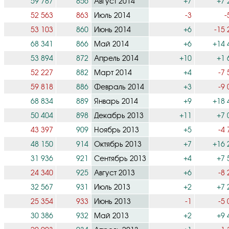
59 787
856
Август 2014
+7
+7 
52 563
863
Июль 2014
-3
-
53 103
860
Июнь 2014
+6
-15 
68 341
866
Май 2014
+6
+14 
53 894
872
Апрель 2014
+10
+1 
52 227
882
Март 2014
+4
-7 
59 818
886
Февраль 2014
+3
-9 
68 834
889
Январь 2014
+9
+18 
50 404
898
Декабрь 2013
+11
+7 
43 397
909
Ноябрь 2013
+5
-4 
48 150
914
Октябрь 2013
+7
+16 
31 936
921
Сентябрь 2013
+4
+7 
24 340
925
Август 2013
+6
-8 
32 567
931
Июль 2013
+2
+7 
25 354
933
Июнь 2013
-1
-5 
30 386
932
Май 2013
+2
+9 