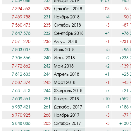
7 439 688
232
Январь 2019
+107
+45 
7 394 563
339
Декабрь 2018
-108
-75 
7 469 758
231
Ноябрь 2018
+4
-90 
7 560 473
235
Октябрь 2018
-3
-87 
7 647 576
232
Сентябрь 2018
+4
+76 
7 571 220
236
Август 2018
-1
-231 
7 803 037
235
Июль 2018
+5
+96 
7 706 366
240
Июнь 2018
+2
+233 
7 472 662
242
Май 2018
+2
-139 
7 612 633
244
Апрель 2018
+1
+25 
7 587 374
245
Март 2018
-1
-43 
7 631 313
244
Февраль 2018
+7
+21 
7 609 561
251
Январь 2018
+10
+652 
6 957 421
261
Декабрь 2017
+7
+186 
6 770 925
268
Ноябрь 2017
-3
-77 
6 848 086
265
Октябрь 2017
-3
+130 