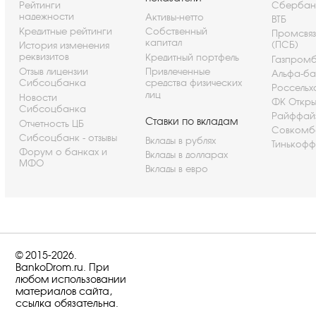
Рейтинги
Сбербан
надежности
Активы-нетто
ВТБ
Кредитные рейтинги
Собственный
Промсвя
капитал
(ПСБ)
История изменения
реквизитов
Кредитный портфель
Газпром
Отзыв лицензии
Привлеченные
Альфа-ба
Сибсоцбанка
средства физических
Россельх
лиц
Новости
ФК Откры
Сибсоцбанка
Райффай
Ставки по вкладам
Отчетность ЦБ
Совкомб
Сибсоцбанк - отзывы
Вклады в рублях
Тинькофф
Форум о банках и
Вклады в долларах
МФО
Вклады в евро
© 2015-2026.
BankoDrom.ru. При
любом использовании
материалов сайта,
ссылка обязательна.