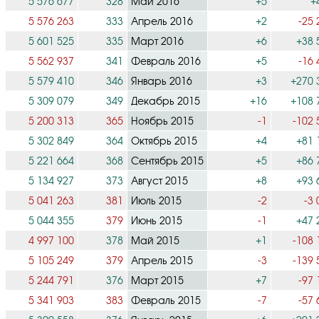
5 576 677
328
Май 2016
+5
+
5 576 263
333
Апрель 2016
+2
-25 
5 601 525
335
Март 2016
+6
+38 
5 562 937
341
Февраль 2016
+5
-16 
5 579 410
346
Январь 2016
+3
+270 
5 309 079
349
Декабрь 2015
+16
+108 
5 200 313
365
Ноябрь 2015
-1
-102 
5 302 849
364
Октябрь 2015
+4
+81 
5 221 664
368
Сентябрь 2015
+5
+86 
5 134 927
373
Август 2015
+8
+93 
5 041 263
381
Июль 2015
-2
-3 
5 044 355
379
Июнь 2015
-1
+47 
4 997 100
378
Май 2015
+1
-108 
5 105 249
379
Апрель 2015
-3
-139 
5 244 791
376
Март 2015
+7
-97 
5 341 903
383
Февраль 2015
-7
-57 