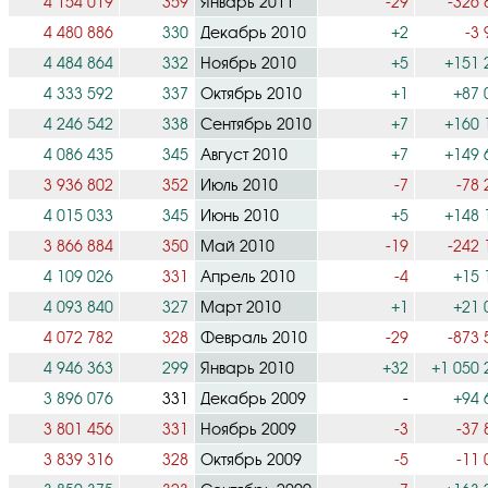
4 154 019
359
Январь 2011
-29
-326 
4 480 886
330
Декабрь 2010
+2
-3 
4 484 864
332
Ноябрь 2010
+5
+151 
4 333 592
337
Октябрь 2010
+1
+87 
4 246 542
338
Сентябрь 2010
+7
+160 
4 086 435
345
Август 2010
+7
+149 
3 936 802
352
Июль 2010
-7
-78 
4 015 033
345
Июнь 2010
+5
+148 
3 866 884
350
Май 2010
-19
-242 
4 109 026
331
Апрель 2010
-4
+15 
4 093 840
327
Март 2010
+1
+21 
4 072 782
328
Февраль 2010
-29
-873 
4 946 363
299
Январь 2010
+32
+1 050 
3 896 076
331
Декабрь 2009
-
+94 
3 801 456
331
Ноябрь 2009
-3
-37 
3 839 316
328
Октябрь 2009
-5
-11 