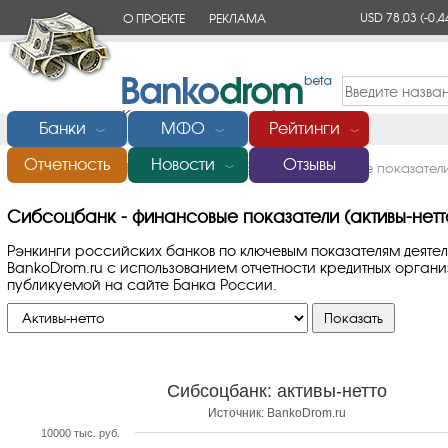
USD 78,03
(-0,4
О ПРОЕКТЕ
РЕКЛАМА
КОНТАКТЫ
Банки
МФО
Рейтинги
﹀
﹀
﹀
Отчетность
Новости
Отзывы
Главная
/
Банки России
/
Сибсоцбанк
/
Финансовые показатели 
﹀
Сибсоцбанк - финансовые показатели (активы-нетт
Рэнкинги российских банков по ключевым показателям деяте
BankoDrom.ru с использованием отчетности кредитных орга
публикуемой на сайте Банка России.
Сибсоцбанк: активы-нетто
Источник: BankoDrom.ru
10000 тыс. руб.