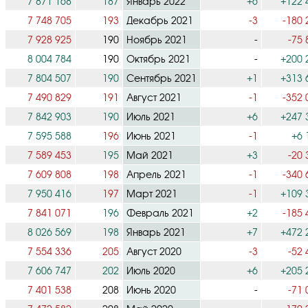
7 871 168
187
Январь 2022
+6
+122 
7 748 705
193
Декабрь 2021
-3
-180 
7 928 925
190
Ноябрь 2021
-
-75 
8 004 784
190
Октябрь 2021
-
+200 
7 804 507
190
Сентябрь 2021
+1
+313 
7 490 829
191
Август 2021
-1
-352 
7 842 903
190
Июль 2021
+6
+247 
7 595 588
196
Июнь 2021
-1
+6 
7 589 453
195
Май 2021
+3
-20 
7 609 808
198
Апрель 2021
-1
-340 
7 950 416
197
Март 2021
-1
+109 
7 841 071
196
Февраль 2021
+2
-185 
8 026 569
198
Январь 2021
+7
+472 
7 554 336
205
Август 2020
-3
-52 
7 606 747
202
Июль 2020
+6
+205 
7 401 538
208
Июнь 2020
-
-71 