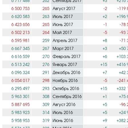
6 717 488
262
Сентябрь 2017
+3
+216 
6 500 753
265
Август 2017
-2
-119 
6 620 583
263
Июль 2017
+2
+196 
6 423 656
265
Июнь 2017
-1
-78 
6 502 213
264
Май 2017
-5
-93 
6 595 981
259
Апрель 2017
+8
-71 
6 667 345
267
Март 2017
+3
+50 
6 616 559
270
Февраль 2017
+6
+103 
6 513 242
276
Январь 2017
+15
+416 
6 096 324
291
Декабрь 2016
+7
+42 
6 054 017
298
Ноябрь 2016
-5
-241 
6 295 497
293
Октябрь 2016
+15
+332 
5 963 301
308
Сентябрь 2016
+1
+75 
5 887 695
309
Август 2016
+5
-96 
5 983 923
314
Июль 2016
+5
+24 
5 958 953
319
Июнь 2016
+9
+382 