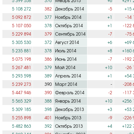
5 399 558
376
Январь 2015
+6
+291 
5 108 272
382
Декабрь 2014
-5
+15 
5 092 872
377
Ноябрь 2014
+1
-14 
5 107 050
378
Октябрь 2014
+1
-122 
5 229 894
379
Сентябрь 2014
-7
-75 
5 305 530
372
Август 2014
+6
+69 
5 235 881
378
Июль 2014
+8
+160 
5 075 198
386
Июнь 2014
-7
-192 
5 267 481
379
Май 2014
+10
-26 
5 293 598
389
Апрель 2014
+1
+54 
5 239 273
390
Март 2014
-
-208 
5 447 946
390
Февраль 2014
-2
-117 
5 565 329
388
Январь 2014
+10
+256 
5 309 185
398
Декабрь 2013
+3
+53 
5 255 898
401
Ноябрь 2013
-9
-226 
5 482 863
392
Октябрь 2013
+4
+122 