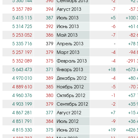
5 360 144
396
Сентябрь 2013
-2
+2 
5 357 789
394
Август 2013
-7
-57 
5 415 115
387
Июль 2013
+5
+100 
5 314 725
392
Июнь 2013
-6
+61 
5 253 052
386
Май 2013
-7
-82 
5 335 716
379
Апрель 2013
-
+78 
5 257 197
379
Март 2013
-4
-94 
5 352 089
375
Февраль 2013
-4
-291 
5 643 473
371
Январь 2013
+18
+673 
4 970 010
389
Декабрь 2012
-4
+80 
4 889 610
385
Ноябрь 2012
-5
-70 
4 960 376
380
Октябрь 2012
-1
+57 
4 903 199
379
Сентябрь 2012
-2
+35 
4 867 281
377
Август 2012
+7
+15 
4 851 791
384
Июль 2012
-9
+36 
4 815 330
375
Июнь 2012
+19
+426 