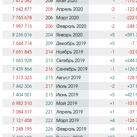
7 472 582
208
Май 2020
-
-170 
7 642 877
208
Апрель 2020
-2
-122 
7 765 678
206
Март 2020
-
-222 
7 987 713
206
Февраль 2020
-2
-248 
8 236 016
204
Январь 2020
+5
+591 
7 644 714
209
Декабрь 2019
+5
-7 
7 651 845
214
Ноябрь 2019
-1
-32 
7 683 928
213
Октябрь 2019
+3
+244 
7 439 864
216
Сентябрь 2019
-1
+126 
7 313 323
215
Август 2019
+2
-128 
7 442 306
217
Июль 2019
-2
+37 
7 404 501
215
Июнь 2019
+5
+421 
6 982 510
220
Май 2019
+1
-101 
7 084 317
221
Апрель 2019
+1
-37 
7 121 458
222
Март 2019
+4
-126 
7 248 195
226
Февраль 2019
+6
-191 