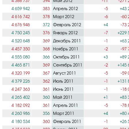
4 388 737
394
Май 2012
-11
-271 
4 659 942
383
Апрель 2012
-5
+43 
4 616 742
378
Март 2012
-6
-60 
4 676 946
372
Февраль 2012
+4
-73 
4 750 245
376
Январь 2012
-7
+229 
4 520 648
369
Декабрь 2011
-1
+63 
4 457 350
368
Ноябрь 2011
-2
-97 
4 555 080
366
Октябрь 2011
+3
+89 
4 465 871
369
Сентябрь 2011
-2
+145 
4 320 199
367
Август 2011
-5
-59 
4 379 226
362
Июль 2011
-1
+131 
4 247 363
361
Июнь 2011
-1
-18 
4 265 402
360
Май 2011
+1
+83 
4 182 092
361
Апрель 2011
-5
-78 
4 260 986
356
Март 2011
+4
+80 
4 180 534
360
Февраль 2011
-1
+26 