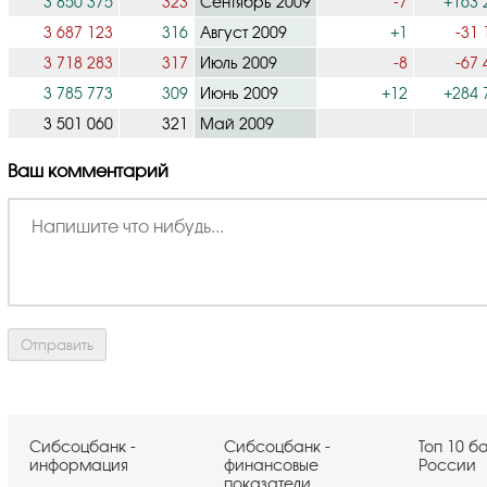
3 850 375
323
Сентябрь 2009
-7
+163 
3 687 123
316
Август 2009
+1
-31 
3 718 283
317
Июль 2009
-8
-67 
3 785 773
309
Июнь 2009
+12
+284 
3 501 060
321
Май 2009
Ваш комментарий
Сибсоцбанк -
Сибсоцбанк -
Топ 10 б
информация
финансовые
России
показатели