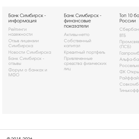
Банк Симбирск -
Банк Симбирск -
Топ 10 б
информация
финансовые
России
показатели
Рейтинги
Сбербан
надежности
Активы-нетто
ВТБ
Отзыв лицензии
Собственный
Промсвя
Симбирска
капитал
(ПСБ)
Новости Симбирска
Кредитный портфель
Газпром
Банк Симбирск -
Привлеченные
Альфа-ба
отзывы
средства физических
Россельх
лиц
Форум о банках и
ФК Откры
МФО
Райффай
Совкомб
Тинькофф