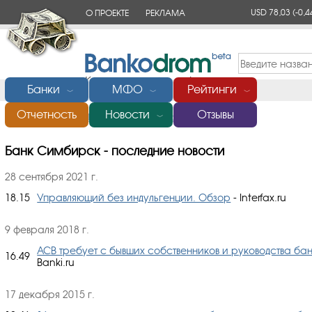
USD 78,03
(-0,4
О ПРОЕКТЕ
РЕКЛАМА
КОНТАКТЫ
Банки
МФО
Рейтинги
﹀
﹀
﹀
Отчетность
Новости
Отзывы
Главная
/
Банки России
/
Симбирск
/
Новости
﹀
Банк Симбирск - последние новости
28 сентября 2021 г.
18.15
Управляющий без индульгенции. Обзор
- Interfax.ru
9 февраля 2018 г.
АСВ требует с бывших собственников и руководства ба
16.49
Banki.ru
17 декабря 2015 г.