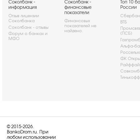
Соколбанк -
Соколбанк -
Топ 10 б
информация
финансовые
России
показатели
Отзыв лицензии
Сбербан
Соколбанка
Финансовых
ВТБ
показателей не
Соколбанк - отзывы
Промсвя
найдено.
(ПСБ)
Форум о банках и
МФО
Газпром
Альфа-ба
Россельх
ФК Откры
Райффай
Совкомб
Тинькофф
© 2015-2026.
BankoDrom.ru. При
любом использовании