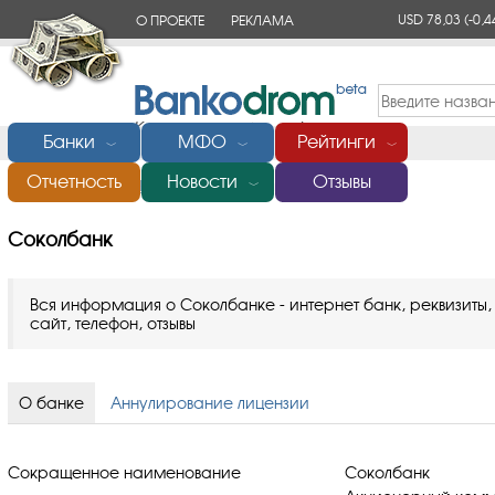
USD 78,03
(-0,4
О ПРОЕКТЕ
РЕКЛАМА
КОНТАКТЫ
Банки
МФО
Рейтинги
﹀
﹀
﹀
Отчетность
Новости
Отзывы
Главная
/
Банки России
/
Соколбанк
﹀
Соколбанк
Вся информация о Соколбанке - интернет банк, реквизиты,
сайт, телефон, отзывы
О банке
Аннулирование лицензии
Сокращенное наименование
Соколбанк