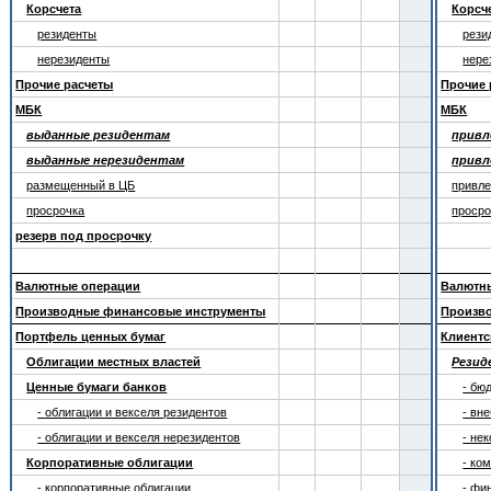
Корсчета
Корсч
резиденты
рези
нерезиденты
нере
Прочие расчеты
Прочие 
МБК
МБК
выданные резидентам
привл
выданные нерезидентам
привл
размещенный в ЦБ
привле
просрочка
просро
резерв под просрочку
Валютные операции
Валютн
Производные финансовые инструменты
Произв
Портфель ценных бумаг
Клиентс
Облигации местных властей
Рези
Ценные бумаги банков
- бю
- облигации и векселя резидентов
- вн
- облигации и векселя нерезидентов
- не
Корпоративные облигации
- ко
- корпоративные облигации
- фи