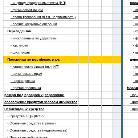
- индивид. предпринимателям (ИП)
вкла
- физическим лицам
- 
- права требования (в т.ч. недвижимость)
- 
- прочие кредитные операции
- 
Нерезидентам
- 
- иностранным государствам
- 
- юр. лицам
- 
- физ. лицам
- 
Просрочка по портфелю, в т.ч.
цен
- юридические лицам (вкл. ИП)
- 
- физические лицам
- 
- нерезидентам
- 
- прочая просрочка
Нерез
резерв под просрочку (справочно)
- юр
обеспечение кредитов залогом имущества
- фи
Неликвидные средства
- пр
- Средства в ЦБ (ФОР)
- Основные средства (прочие)
- Основные средства (недвижимость)
- Прочая иммобилизация