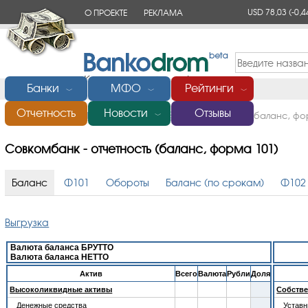
USD 78,03
(-0,4
О ПРОЕКТЕ
РЕКЛАМА
КОНТАКТЫ
Банки
МФО
Рейтинги
﹀
﹀
﹀
Отчетность
Новости
Отзывы
Главная
/
Банки России
/
Совкомбанк
/
Отчетность (баланс, фо
﹀
Совкомбанк - отчетность (баланс, форма 101)
Баланс
Ф101
Обороты
Баланс (по срокам)
Ф102
Выгрузка
Валюта баланса БРУТТО
Валюта баланса НЕТТО
Aктив
Всего
Валюта
Рубли
Доля
Высоколиквидные активы
Собстве
Денежные средства
Устав