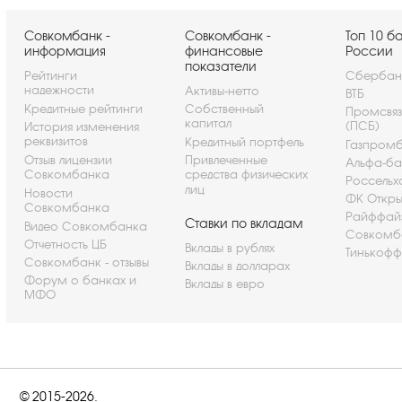
Совкомбанк -
Совкомбанк -
Топ 10 б
информация
финансовые
России
показатели
Рейтинги
Сбербан
надежности
Активы-нетто
ВТБ
Кредитные рейтинги
Собственный
Промсвя
капитал
(ПСБ)
История изменения
реквизитов
Кредитный портфель
Газпром
Отзыв лицензии
Привлеченные
Альфа-ба
Совкомбанка
средства физических
Россельх
лиц
Новости
ФК Откры
Совкомбанка
Райффай
Ставки по вкладам
Видео Совкомбанка
Совкомб
Отчетность ЦБ
Вклады в рублях
Тинькофф
Совкомбанк - отзывы
Вклады в долларах
Форум о банках и
Вклады в евро
МФО
© 2015-2026.