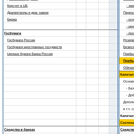
Корсчет в ЦБ
- эм
Драгметаллы и драг. камни
Переоц
Биржа
- ос
- це
Госбумаги
- пр
Госбумаги России
Резер
Госбумаги иностранных государств
Безвоз
Ценные бумаги Банка России
Прибы
Прибыл
Обяза
Капитал (
Основн
- Ба
- До
Дополн
в т.ч.
Капитал
Соотно
Средства в банках
Средств