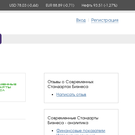
USD 78,03
(-0,44)
EUR 88,89
(-0,71)
Нефть 93,51
(-1,27%)
Вход
|
Регистрация
Отзывы о Современных
Стандартах Бизнеса
Написать отзыв
Современные Стандарты
Бизнеса - аналитика
Финансовые показатели