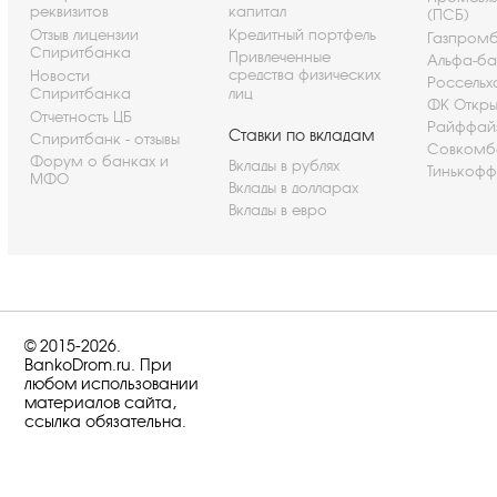
реквизитов
капитал
(ПСБ)
Отзыв лицензии
Кредитный портфель
Газпром
Спиритбанка
Привлеченные
Альфа-ба
средства физических
Новости
Россельх
Спиритбанка
лиц
ФК Откры
Отчетность ЦБ
Райффай
Ставки по вкладам
Спиритбанк - отзывы
Совкомб
Форум о банках и
Вклады в рублях
Тинькофф
МФО
Вклады в долларах
Вклады в евро
© 2015-2026.
BankoDrom.ru. При
любом использовании
материалов сайта,
ссылка обязательна.