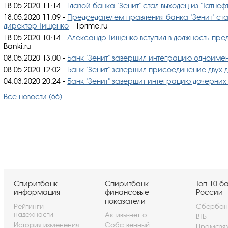
18.05.2020 11:14
-
Главой банка "Зенит" стал выходец из "Татнеф
18.05.2020 11:09
-
Председателем правления банка "Зенит" ст
директор Тищенко
- 1prime.ru
18.05.2020 10:14
-
Александр Тищенко вступил в должность пре
Banki.ru
08.05.2020 13:00
-
​Банк "Зенит" завершил интеграцию одноиме
08.05.2020 12:02
-
Банк "Зенит" завершил присоединение двух 
04.03.2020 20:24
-
Банк "Зенит" завершит интеграцию дочерних
Все новости (66)
Спиритбанк -
Спиритбанк -
Топ 10 б
информация
финансовые
России
показатели
Рейтинги
Сбербан
надежности
Активы-нетто
ВТБ
История изменения
Собственный
Промсвя