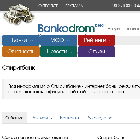
USD 78,03
(-0,4
О ПРОЕКТЕ
РЕКЛАМА
КОНТАКТЫ
Банки
МФО
Рейтинги
﹀
﹀
﹀
Отчетность
Новости
Отзывы
Главная
/
Банки России
/
Спиритбанк
﹀
Спиритбанк
Вся информация о Спиритбанке - интернет банк, реквизиты
адрес, контакты, официальный сайт, телефон, отзывы
О банке
Реквизиты
Контакты
Руководство
Сокращенное наименование
Спиритбанк