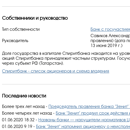
Собственники и руководство
Тип собственности
Банк с госучастие
Савиков Александр
Руководитель
правления) (дата 
13 июня 2019 г.)
Доля государства в капитале Спиритбанка находится на уровн
акций Спиритбанка принадлежит частным структурам. Госуча
через субъект РФ (Татарстан).
Спиритбанк - список акционеров и схема владения
Последние новости
Более трех лет назад
-
Председатель правления банка "Зенит" 
Более четырех лет назад
-
Банк "Зенит" продлил срок действия 
01.06.2020 18:32
-
Названы банки — нарушители нормативов Ц
01.06.2020 9:19
-
Банк "Зенит" напомнил акционеру о неисполн