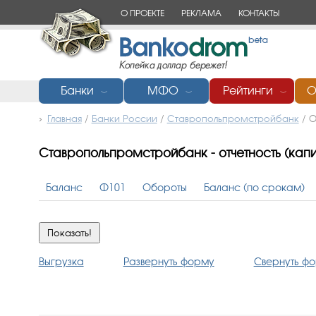
О ПРОЕКТЕ
РЕКЛАМА
КОНТАКТЫ
Банки
МФО
Рейтинги
О
﹀
﹀
﹀
Главная
/
Банки России
/
Ставропольпромстройбанк
/
О
Ставропольпромстройбанк - отчетность (капита
Баланс
Ф101
Обороты
Баланс (по срокам)
Выгрузка
Развернуть форму
Свернуть ф