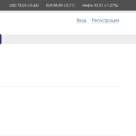
USD 78,03
(-0,44)
EUR 88,89
(-0,71)
Нефть 93,51
(-1,27%)
Вход
|
Регистрация