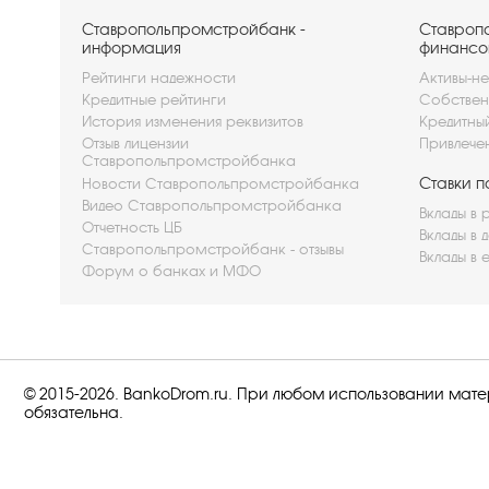
Ставропольпромстройбанк -
Ставроп
информация
финансо
Рейтинги надежности
Активы-не
Кредитные рейтинги
Собствен
История изменения реквизитов
Кредитны
Отзыв лицензии
Привлече
Ставропольпромстройбанка
Ставки п
Новости Ставропольпромстройбанка
Видео Ставропольпромстройбанка
Вклады в 
Отчетность ЦБ
Вклады в 
Ставропольпромстройбанк - отзывы
Вклады в 
Форум о банках и МФО
© 2015-2026. BankoDrom.ru. При любом использовании мат
обязательна.