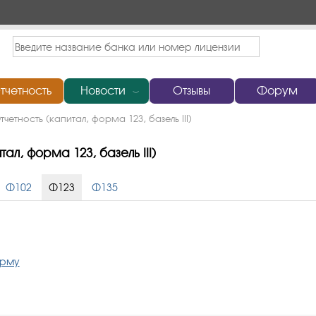
тчетность
Новости
Отзывы
Форум
﹀
тчетность (капитал, форма 123, базель III)
л, форма 123, базель III)
Ф102
Ф123
Ф135
орму