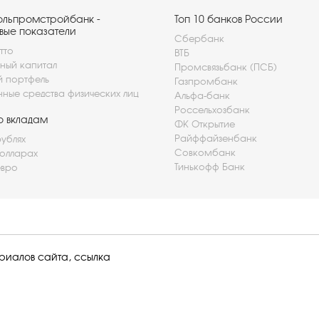
ольпромстройбанк -
Топ 10 банков России
вые показатели
Сбербанк
тто
ВТБ
ный капитал
Промсвязьбанк (ПСБ)
й портфель
Газпромбанк
нные средства физических лиц
Альфа-банк
Россельхозбанк
о вкладам
ФК Открытие
Райффайзенбанк
рублях
Совкомбанк
долларах
Тинькофф Банк
евро
ериалов сайта, ссылка