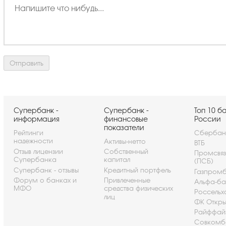
Супербанк -
Супербанк -
Топ 10 б
информация
финансовые
России
показатели
Рейтинги
Сбербан
надежности
Активы-нетто
ВТБ
Отзыв лицензии
Собственный
Промсвя
Супербанка
капитал
(ПСБ)
Супербанк - отзывы
Кредитный портфель
Газпром
Форум о банках и
Привлеченные
Альфа-ба
МФО
средства физических
Россельх
лиц
ФК Откры
Райффай
Совкомб