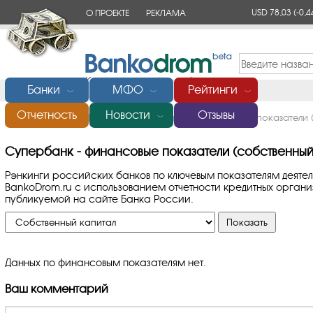
USD 78,03
(-0,4
О ПРОЕКТЕ
РЕКЛАМА
КОНТАКТЫ
Банки
МФО
Рейтинги
﹀
﹀
﹀
Отчетность
Новости
Отзывы
Главная
/
Банки России
/
Супербанк
/
Финансовые показатели 
﹀
Супербанк - финансовые показатели (собственный
Рэнкинги российских банков по ключевым показателям деяте
BankoDrom.ru с использованием отчетности кредитных орга
публикуемой на сайте Банка России.
Данных по финансовым показателям нет.
Ваш комментарий