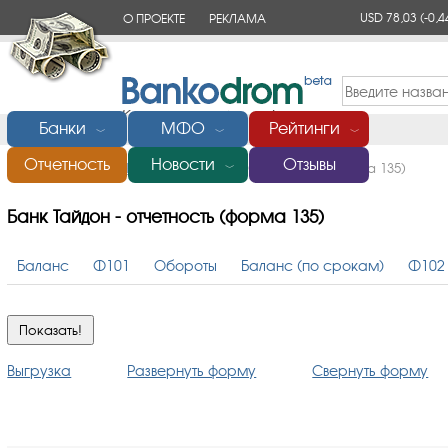
USD 78,03
(-0,4
О ПРОЕКТЕ
РЕКЛАМА
КОНТАКТЫ
Банки
МФО
Рейтинги
﹀
﹀
﹀
Отчетность
Новости
Отзывы
Главная
/
Банки России
/
Тайдон
/
Отчетность (форма 135)
﹀
Банк Тайдон - отчетность (форма 135)
Баланс
Ф101
Обороты
Баланс (по срокам)
Ф102
Выгрузка
Развернуть форму
Свернуть форму