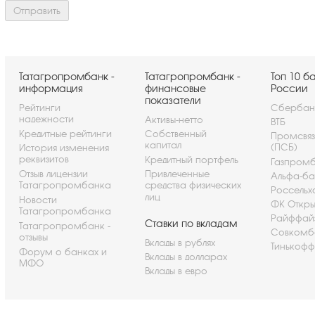
Татагропромбанк -
Татагропромбанк -
Топ 10 б
информация
финансовые
России
показатели
Рейтинги
Сбербан
надежности
Активы-нетто
ВТБ
Кредитные рейтинги
Собственный
Промсвя
капитал
(ПСБ)
История изменения
реквизитов
Кредитный портфель
Газпром
Отзыв лицензии
Привлеченные
Альфа-ба
Татагропромбанка
средства физических
Россельх
лиц
Новости
ФК Откры
Татагропромбанка
Райффай
Ставки по вкладам
Татагропромбанк -
Совкомб
отзывы
Вклады в рублях
Тинькофф
Форум о банках и
Вклады в долларах
МФО
Вклады в евро