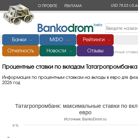
USD 78,03
(-0,4
О ПРОЕКТЕ
РЕКЛАМА
КОНТАКТЫ
Банки
МФО
Рейтинги
﹀
﹀
﹀
Отчетность
Новости
Отзывы
Главная
/
Банки России
/
Татагропромбанк
/
Процентные ставк
﹀
Процентные ставки по вкладам Татагропромбанка в
Информация по процентным ставкам на вклады в евро для фи
2026 год.
Татагропромбанк: максимальные ставки по вк
евро
Источник: BankoDrom.ru
6 %