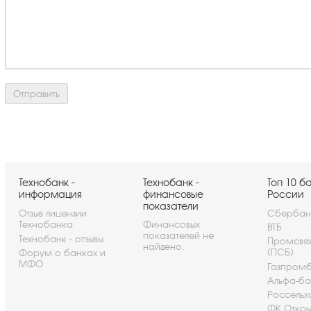
Технобанк -
Технобанк -
Топ 10 б
информация
финансовые
России
показатели
Отзыв лицензии
Сбербан
Технобанка
Финансовых
ВТБ
показателей не
Технобанк - отзывы
Промсвя
найдено.
(ПСБ)
Форум о банках и
МФО
Газпром
Альфа-ба
Россельх
ФК Откры