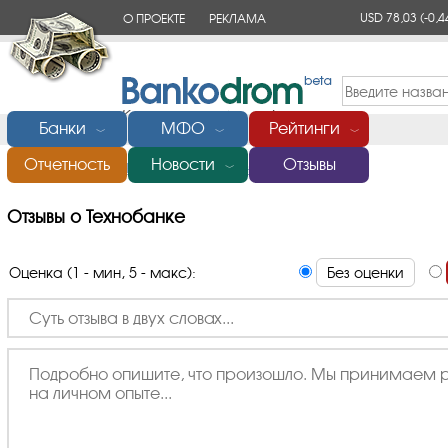
USD 78,03
(-0,4
О ПРОЕКТЕ
РЕКЛАМА
КОНТАКТЫ
Банки
МФО
Рейтинги
﹀
﹀
﹀
Отчетность
Новости
Отзывы
Главная
/
Банки России
/
Технобанк
/
Отзывы
﹀
Отзывы о Технобанке
Оценка (1 - мин, 5 - макс):
Без оценки