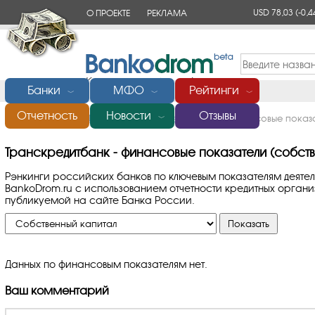
USD 78,03
(-0,4
О ПРОЕКТЕ
РЕКЛАМА
КОНТАКТЫ
Банки
МФО
Рейтинги
﹀
﹀
﹀
Отчетность
Новости
Отзывы
Главная
/
Банки России
/
Транскредитбанк
/
Финансовые показа
﹀
Транскредитбанк - финансовые показатели (собств
Рэнкинги российских банков по ключевым показателям деяте
BankoDrom.ru с использованием отчетности кредитных орга
публикуемой на сайте Банка России.
Данных по финансовым показателям нет.
Ваш комментарий