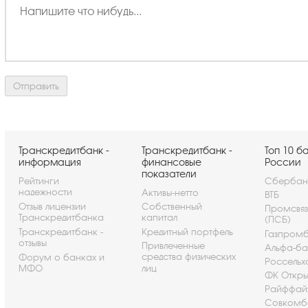
Транскредитбанк -
Транскредитбанк -
Топ 10 б
информация
финансовые
России
показатели
Рейтинги
Сбербан
надежности
Активы-нетто
ВТБ
Отзыв лицензии
Собственный
Промсвя
Транскредитбанка
капитал
(ПСБ)
Транскредитбанк -
Кредитный портфель
Газпром
отзывы
Привлеченные
Альфа-ба
средства физических
Форум о банках и
Россельх
МФО
лиц
ФК Откры
Райффай
Совкомб