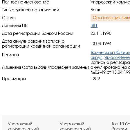
Полное наименование
Упоровский комме
Тип кредитной организации
Банк
Статус
Организация лик
Лицензия ЦБ
881
Дата регистрации Банком России
22.11.1990
Дата аннулирования записи о
13.04.1994
регистрации кредитной организации
Тюменская област
Регионы
округ
,
Ямало-Нене
Запись о регистр
Лицензия (дата выдачи/последней замены)
аннулирована на 
№02-49 от 13.04.19
Просмотры
1259
Упоровский
Упоровский
Топ 10 б
коммерческий
коммерческий
России