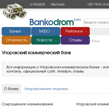
USD 78,03
(-0,4
О ПРОЕКТЕ
РЕКЛАМА
КОНТАКТЫ
Банки
МФО
Рейтинги
﹀
﹀
﹀
Отчетность
Новости
Отзывы
Главная
/
Банки России
/
Упоровский коммерческий банк
﹀
Упоровский коммерческий банк
Вся информация о Упоровском коммерческом банке - инте
контакты, официальный сайт, телефон, отзывы
О банке
Аннулирование лицензии
Сокращенное наименование
Упоровский комме