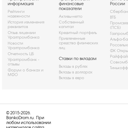
информация
финансовые
России
показатели
Рейтинги
Сбербан
надежности
Активы-нетто
ВТБ
История изменения
Собственный
Промсвя
реквизитов
капитал
(ПСБ)
Отзыв лицензии
Кредитный портфель
Газпром
Уралпромбанка
Привлеченные
Альфа-ба
средства физических
Новости
Россельх
Уралпромбанка
лиц
ФК Откры
Отчетность ЦБ
Райффай
Ставки по вкладам
Уралпромбанк -
Совкомб
отзывы
Вклады в рублях
Тинькофф
Форум о банках и
Вклады в долларах
МФО
Вклады в евро
© 2015-2026.
BankoDrom.ru. При
любом использовании
материалов сайта,