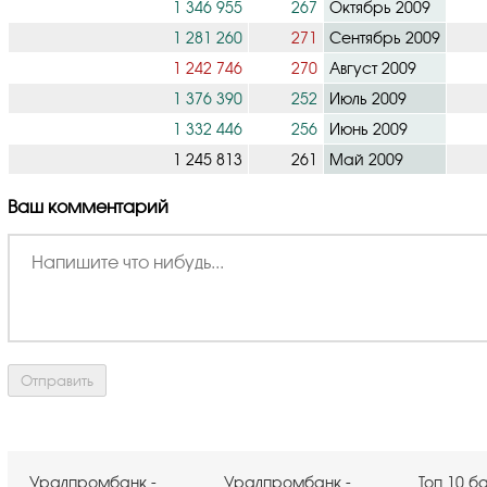
1 346 955
267
Октябрь 2009
1 281 260
271
Сентябрь 2009
1 242 746
270
Август 2009
1 376 390
252
Июль 2009
1 332 446
256
Июнь 2009
1 245 813
261
Май 2009
Ваш комментарий
Уралпромбанк -
Уралпромбанк -
Топ 10 б