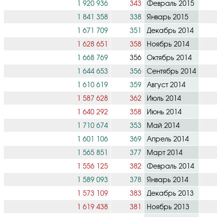
1 920 936
343
Февраль 2015
1 841 358
338
Январь 2015
1 671 709
351
Декабрь 2014
1 628 651
358
Ноябрь 2014
1 668 769
356
Октябрь 2014
1 644 653
356
Сентябрь 2014
1 610 619
359
Август 2014
1 587 628
362
Июль 2014
1 640 292
358
Июнь 2014
1 710 674
353
Май 2014
1 601 106
369
Апрель 2014
1 565 851
377
Март 2014
1 556 125
382
Февраль 2014
1 589 093
378
Январь 2014
1 573 109
383
Декабрь 2013
1 619 438
381
Ноябрь 2013