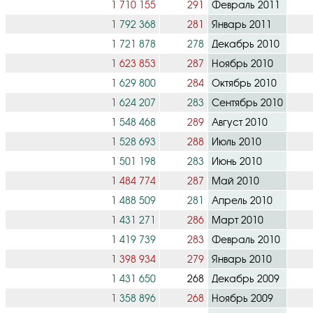
1 710 155
291
Февраль 2011
1 792 368
281
Январь 2011
1 721 878
278
Декабрь 2010
1 623 853
287
Ноябрь 2010
1 629 800
284
Октябрь 2010
1 624 207
283
Сентябрь 2010
1 548 468
289
Август 2010
1 528 693
288
Июль 2010
1 501 198
283
Июнь 2010
1 484 774
287
Май 2010
1 488 509
281
Апрель 2010
1 431 271
286
Март 2010
1 419 739
283
Февраль 2010
1 398 934
279
Январь 2010
1 431 650
268
Декабрь 2009
1 358 896
268
Ноябрь 2009