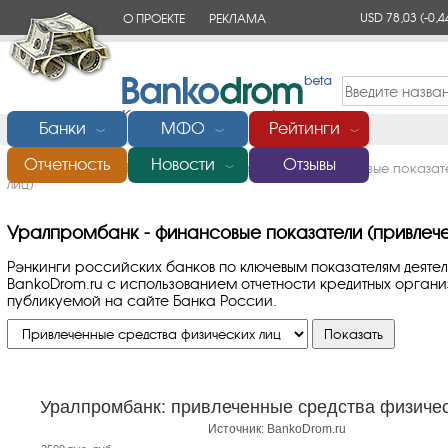
USD 78,03
(-0,4
О ПРОЕКТЕ
РЕКЛАМА
КОНТАКТЫ
Банки
МФО
Рейтинги
﹀
﹀
﹀
Отчетность
Новости
Отзывы
Главная
/
Банки России
/
Уралпромбанк
/
Финансовые показате
﹀
лиц)
Уралпромбанк - финансовые показатели (привлече
Рэнкинги российских банков по ключевым показателям деяте
BankoDrom.ru с использованием отчетности кредитных орга
публикуемой на сайте Банка России.
Уралпромбанк: привлеченные средства физичес
Источник: BankoDrom.ru