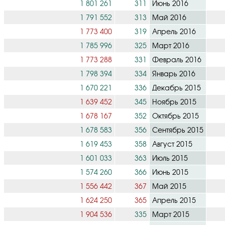
1 801 261
311
Июнь 2016
1 791 552
313
Май 2016
1 773 400
319
Апрель 2016
1 785 996
325
Март 2016
1 773 288
331
Февраль 2016
1 798 394
334
Январь 2016
1 670 221
336
Декабрь 2015
1 639 452
345
Ноябрь 2015
1 678 167
352
Октябрь 2015
1 678 583
356
Сентябрь 2015
1 619 453
358
Август 2015
1 601 033
363
Июль 2015
1 574 260
366
Июнь 2015
1 556 442
367
Май 2015
1 624 250
365
Апрель 2015
1 904 536
335
Март 2015