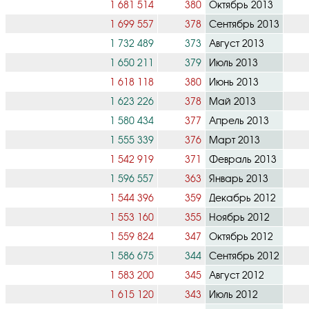
1 681 514
380
Октябрь 2013
1 699 557
378
Сентябрь 2013
1 732 489
373
Август 2013
1 650 211
379
Июль 2013
1 618 118
380
Июнь 2013
1 623 226
378
Май 2013
1 580 434
377
Апрель 2013
1 555 339
376
Март 2013
1 542 919
371
Февраль 2013
1 596 557
363
Январь 2013
1 544 396
359
Декабрь 2012
1 553 160
355
Ноябрь 2012
1 559 824
347
Октябрь 2012
1 586 675
344
Сентябрь 2012
1 583 200
345
Август 2012
1 615 120
343
Июль 2012