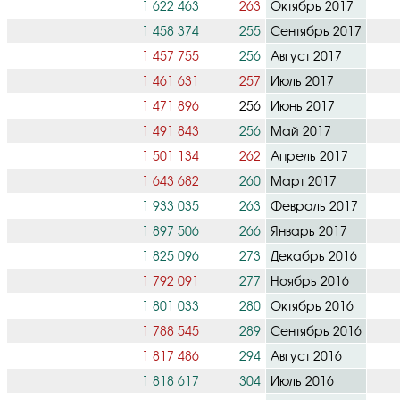
1 622 463
263
Октябрь 2017
1 458 374
255
Сентябрь 2017
1 457 755
256
Август 2017
1 461 631
257
Июль 2017
1 471 896
256
Июнь 2017
1 491 843
256
Май 2017
1 501 134
262
Апрель 2017
1 643 682
260
Март 2017
1 933 035
263
Февраль 2017
1 897 506
266
Январь 2017
1 825 096
273
Декабрь 2016
1 792 091
277
Ноябрь 2016
1 801 033
280
Октябрь 2016
1 788 545
289
Сентябрь 2016
1 817 486
294
Август 2016
1 818 617
304
Июль 2016