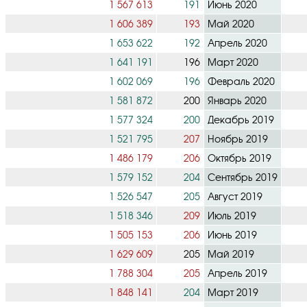
1 567 613
191
Июнь 2020
1 606 389
193
Май 2020
1 653 622
192
Апрель 2020
1 641 191
196
Март 2020
1 602 069
196
Февраль 2020
1 581 872
200
Январь 2020
1 577 324
200
Декабрь 2019
1 521 795
207
Ноябрь 2019
1 486 179
206
Октябрь 2019
1 579 152
204
Сентябрь 2019
1 526 547
205
Август 2019
1 518 346
209
Июль 2019
1 505 153
206
Июнь 2019
1 629 609
205
Май 2019
1 788 304
205
Апрель 2019
1 848 141
204
Март 2019