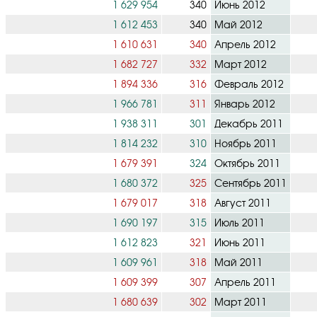
1 629 954
340
Июнь 2012
1 612 453
340
Май 2012
1 610 631
340
Апрель 2012
1 682 727
332
Март 2012
1 894 336
316
Февраль 2012
1 966 781
311
Январь 2012
1 938 311
301
Декабрь 2011
1 814 232
310
Ноябрь 2011
1 679 391
324
Октябрь 2011
1 680 372
325
Сентябрь 2011
1 679 017
318
Август 2011
1 690 197
315
Июль 2011
1 612 823
321
Июнь 2011
1 609 961
318
Май 2011
1 609 399
307
Апрель 2011
1 680 639
302
Март 2011