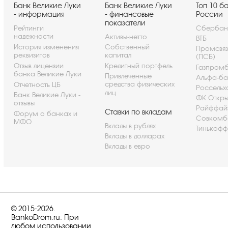
Банк Великие Луки
Банк Великие Луки
Топ 10 б
- информация
- финансовые
России
показатели
Рейтинги
Сбербан
надежности
Активы-нетто
ВТБ
История изменения
Собственный
Промсвя
реквизитов
капитал
(ПСБ)
Отзыв лицензии
Кредитный портфель
Газпром
банка Великие Луки
Привлеченные
Альфа-ба
средства физических
Отчетность ЦБ
Россельх
лиц
Банк Великие Луки -
ФК Откры
отзывы
Райффай
Ставки по вкладам
Форум о банках и
Совкомб
МФО
Вклады в рублях
Тинькофф
Вклады в долларах
Вклады в евро
© 2015-2026.
BankoDrom.ru. При
любом использовании