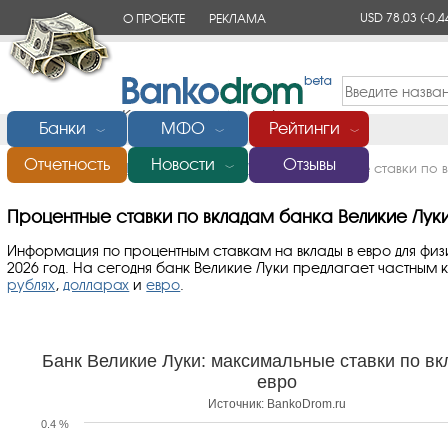
USD 78,03
(-0,4
О ПРОЕКТЕ
РЕКЛАМА
КОНТАКТЫ
Банки
МФО
Рейтинги
﹀
﹀
﹀
Отчетность
Новости
Отзывы
Главная
/
Банки России
/
Великие Луки
/
Процентные ставки по 
﹀
Процентные ставки по вкладам банка Великие Луки 
Информация по процентным ставкам на вклады в евро для физ
2026 год. На сегодня банк Великие Луки предлагает частным 
рублях
,
долларах
и
евро
.
Банк Великие Луки: максимальные ставки по вк
евро
Источник: BankoDrom.ru
0.4 %