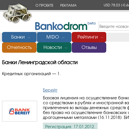
USD 78,03
(-0,4
О ПРОЕКТЕ
РЕКЛАМА
КОНТАКТЫ
Банки
МФО
Рейтинги
﹀
﹀
﹀
Отчетность
Новости
Отзывы
Главная
/
Банки Ленинградской области
﹀
Банки Ленинградской области
Кредитных организаций — 1.
Берейт
Базовая лицензия на осуществление бан
со средствами в рублях и иностранной ва
привлечения во вклады денежных средств 
без права на осуществление банковских
драгоценными металлами (16.11.2018).
БИ
Регистрация: 17.01.2012.