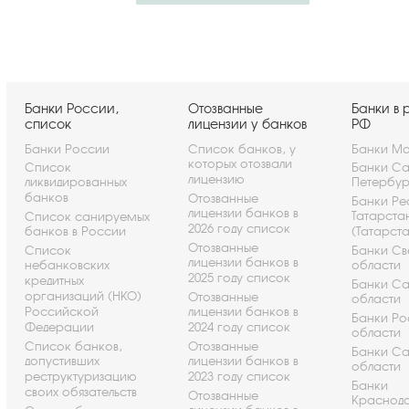
Банки России,
Отозванные
Банки в 
список
лицензии у банков
РФ
Банки России
Список банков, у
Банки Мо
которых отозвали
Список
Банки Са
лицензию
ликвидированных
Петербу
банков
Отозванные
Банки Ре
лицензии банков в
Татарста
Список санируемых
2026 году список
банков в России
(Татарст
Отозванные
Список
Банки Св
лицензии банков в
небанковских
области
2025 году список
кредитных
Банки С
организаций (НКО)
Отозванные
области
Российской
лицензии банков в
Банки Ро
Федерации
2024 году список
области
Список банков,
Отозванные
Банки С
допустивших
лицензии банков в
области
реструктуризацию
2023 году список
Банки
своих обязательств
Отозванные
Краснод