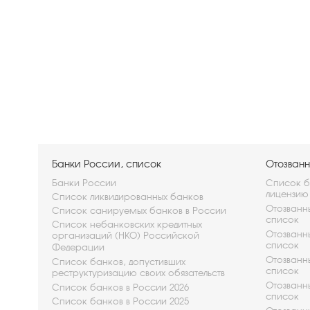
Банки России, список
Отозванн
Банки России
Список ба
лицензию
Список ликвидированных банков
Отозванны
Список санируемых банков в России
список
Список небанковских кредитных
Отозванны
организаций (НКО) Российской
список
Федерации
Отозванны
Список банков, допустивших
список
реструктуризацию своих обязательств
Отозванны
Список банков в России 2026
список
Список банков в России 2025