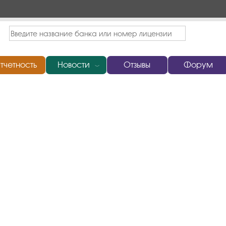
тчетность
Новости
Отзывы
Форум
﹀