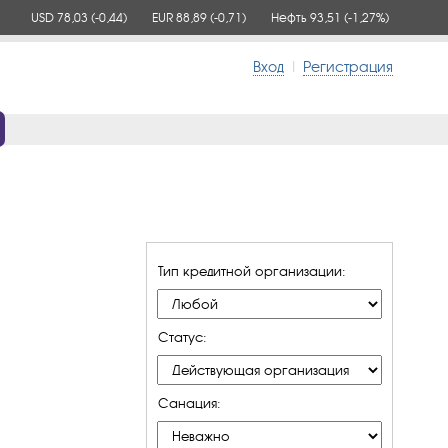
USD 78,03
(-0,44)
EUR 88,89
(-0,71)
Нефть 93,51
(-1,27%)
Вход
|
Регистрация
Тип кредитной организации:
Статус:
Санация: