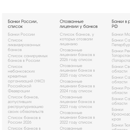
Банки России,
Отозванные
Банки в 
список
лицензии у банков
РФ
Банки России
Список банков, у
Банки Мо
которых отозвали
Список
Банки Са
лицензию
ликвидированных
Петербу
банков
Отозванные
Банки Ре
лицензии банков в
Татарста
Список санируемых
2026 году список
банков в России
(Татарст
Отозванные
Список
Банки Св
лицензии банков в
небанковских
области
2025 году список
кредитных
Банки С
организаций (НКО)
Отозванные
области
Российской
лицензии банков в
Банки Ро
Федерации
2024 году список
области
Список банков,
Отозванные
Банки С
допустивших
лицензии банков в
области
реструктуризацию
2023 году список
Банки
своих обязательств
Отозванные
Краснод
лицензии банков в
Список банков в
края
России 2026
2022 году список
Банки Т
Список банков в
Отозванные
области