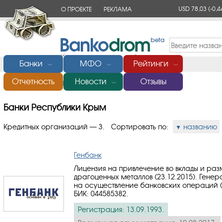
USD 78,03
(-0,4
О ПРОЕКТЕ
РЕКЛАМА
КОНТАКТЫ
Банки
МФО
Рейтинги
﹀
﹀
﹀
Отчетность
Новости
Отзывы
Главная
/
Банки Республики Крым
﹀
Банки Республики Крым
Кредитных организаций — 3.
Сортировать по:
названию
Генбанк
Лицензия на привлечение во вклады и ра
драгоценных металлов (23.12.2015). Генер
на осуществление банковских операций (2
БИК: 044585382
.
Регистрация: 13.09.1993.