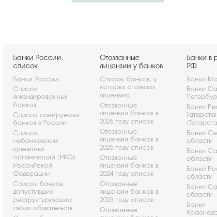
Банки России,
Отозванные
Банки в 
список
лицензии у банков
РФ
Банки России
Список банков, у
Банки Мо
которых отозвали
Список
Банки Са
лицензию
ликвидированных
Петербу
банков
Отозванные
Банки Ре
лицензии банков в
Татарста
Список санируемых
2026 году список
банков в России
(Татарст
Отозванные
Список
Банки Св
лицензии банков в
небанковских
области
2025 году список
кредитных
Банки С
организаций (НКО)
Отозванные
области
Российской
лицензии банков в
Банки Ро
Федерации
2024 году список
области
Список банков,
Отозванные
Банки С
допустивших
лицензии банков в
области
реструктуризацию
2023 году список
Банки
своих обязательств
Отозванные
Краснод