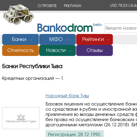
USD 78,03
(-0,4
О ПРОЕКТЕ
РЕКЛАМА
КОНТАКТЫ
Банки
МФО
Рейтинги
﹀
﹀
﹀
Отчетность
Новости
Отзывы
Главная
/
Банки Республики Тыва
﹀
Банки Республики Тыва
Кредитных организаций — 1.
Народный банк Тувы
Базовая лицензия на осуществление бан
со средствами в рублях и иностранной в
привлечения во вклады денежных средств 
без права на осуществление банковских
драгоценными металлами (26.12.2018).
БИ
Регистрация: 28.12.1990.