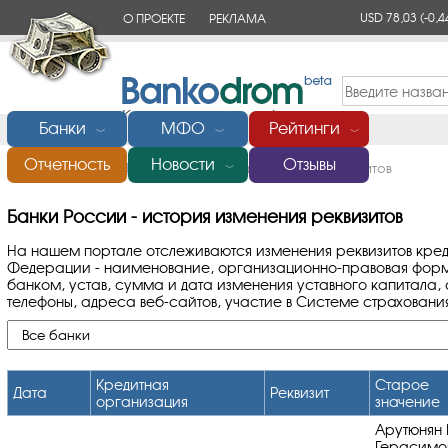
USD 78,03
(-0,4
О ПРОЕКТЕ
РЕКЛАМА
КОНТАКТЫ
Банки
МФО
Рейтинги
﹀
﹀
﹀
Отчетность
Новости
Отзывы
Главная
/
Банки России
/
История изменения реквизитов
﹀
Банки России - история изменения реквизитов
На нашем портале отслеживаются изменения реквизитов кре
Федерации - наименование, организационно-правовая форм
банком, устав, сумма и дата изменения уставного капитала,
телефоны, адреса веб-сайтов, участие в Системе страховани
Кредитная
Старое
Дата
Реквизит
организация
значение
Арутюнян 
Герасимо