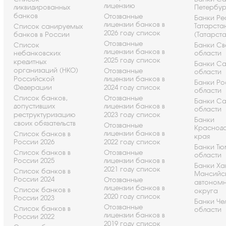
лицензию
ликвидированных
Петербу
банков
Отозванные
Банки Ре
лицензии банков в
Татарста
Список санируемых
2026 году список
банков в России
(Татарст
Отозванные
Список
Банки Св
лицензии банков в
небанковских
области
2025 году список
кредитных
Банки С
организаций (НКО)
Отозванные
области
Российской
лицензии банков в
Банки Ро
Федерации
2024 году список
области
Список банков,
Отозванные
Банки С
допустивших
лицензии банков в
области
реструктуризацию
2023 году список
Банки
своих обязательств
Отозванные
Краснод
лицензии банков в
Список банков в
края
России 2026
2022 году список
Банки Т
Список банков в
Отозванные
области
России 2025
лицензии банков в
Банки Ха
2021 году список
Список банков в
Мансийс
России 2024
Отозванные
автоном
лицензии банков в
Список банков в
округа
2020 году список
России 2023
Банки Че
Отозванные
Список банков в
области
лицензии банков в
России 2022
2019 году список