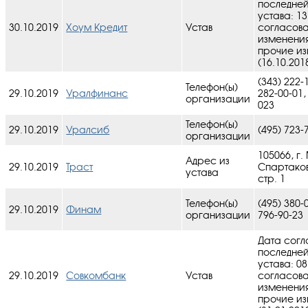
последне
устава: 13
30.10.2019
Хоум Кредит
Устав
cогласов
изменения
прочие и
(16.10.201
(343) 222-
Телефон(ы)
29.10.2019
Уралфинанс
282-00-01,
организации
023
Телефон(ы)
29.10.2019
Уралсиб
(495) 723-
организации
105066, г.
Адрес из
29.10.2019
Траст
Спартаков
устава
стр. 1
Телефон(ы)
(495) 380-
29.10.2019
Финам
организации
796-90-23
Дата согл
последне
устава: 08
29.10.2019
Совкомбанк
Устав
cогласов
изменения
прочие и