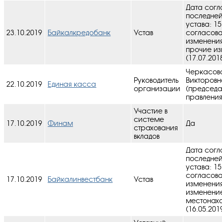
Дата согл
последне
устава: 15
23.10.2019
Байкалкредобанк
Устав
cогласов
изменения
прочие и
(17.07.201
Черкасов
Руководитель
Викторов
22.10.2019
Единая касса
организации
(председа
правления
Участие в
системе
17.10.2019
Финам
Да
страхования
вкладов
Дата согл
последне
устава: 15
cогласов
17.10.2019
Байкалинвестбанк
Устав
изменения
изменени
местонах
(16.05.201