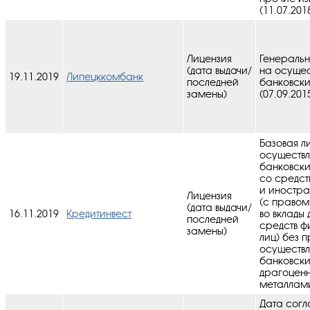
(11.07.201
Лицензия
Генеральн
(дата выдачи/
на осуще
19.11.2019
Липецккомбанк
последней
банковск
замены)
(07.09.201
Базовая л
осуществ
банковск
со средст
и иностра
Лицензия
(с правом
(дата выдачи/
16.11.2019
Кредитинвест
во вклады
последней
средств ф
замены)
лиц) без 
осуществ
банковск
драгоцен
металлами
Дата согл