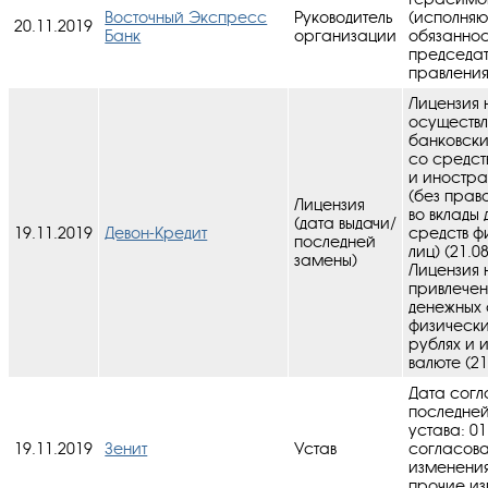
Восточный Экспресс
Руководитель
(исполня
20.11.2019
Банк
организации
обязанно
председа
правления
Лицензия 
осуществ
банковск
со средст
и иностра
(без прав
Лицензия
во вклады
(дата выдачи/
19.11.2019
Девон-Кредит
средств ф
последней
лиц) (21.0
замены)
Лицензия 
привлечен
денежных 
физически
рублях и 
валюте (21
Дата согл
последне
устава: 01
19.11.2019
Зенит
Устав
cогласов
изменения
прочие и