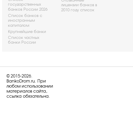
Отозванные
государственных
лицензии банков в
банков России 2026
2010 году список
Список банков с
иностранным
капиталом
Крупнейшие банки
Список частных
банки России
© 2015-2026.
BankoDrom.ru. При
любом использовании
материалов сайта,
ссылка обязательна.