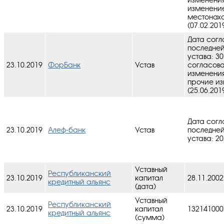
изменени
местонах
(07.02.201
Дата согл
последне
устава: 30
23.10.2019
ФорБанк
Устав
cогласов
изменения
прочие и
(25.06.201
Дата согл
23.10.2019
Алеф-банк
Устав
последне
устава: 20
Уставный
Республиканский
23.10.2019
капитал
28.11.2002
кредитный альянс
(дата)
Уставный
Республиканский
23.10.2019
капитал
132141000
кредитный альянс
(сумма)