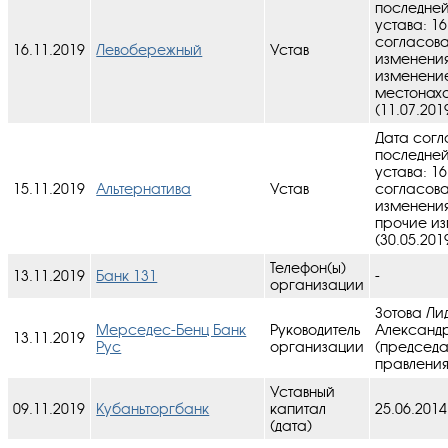
последне
устава: 16
cогласов
16.11.2019
Левобережный
Устав
изменения
изменени
местонах
(11.07.201
Дата согл
последне
устава: 16
15.11.2019
Альтернатива
Устав
cогласов
изменения
прочие и
(30.05.201
Телефон(ы)
13.11.2019
Банк 131
-
организации
Зотова Ли
Мерседес-Бенц Банк
Руководитель
Александ
13.11.2019
Рус
организации
(председа
правления
Уставный
09.11.2019
Кубаньторгбанк
капитал
25.06.2014
(дата)