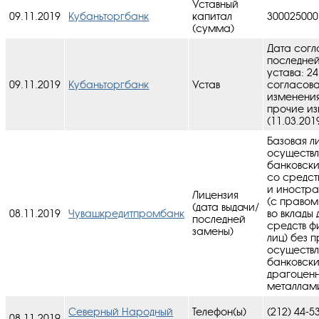
Уставный
09.11.2019
Кубаньторгбанк
капитал
300025000
(сумма)
Дата согл
последне
устава: 24
09.11.2019
Кубаньторгбанк
Устав
cогласов
изменения
прочие и
(11.03.201
Базовая л
осуществ
банковск
со средст
и иностра
Лицензия
(с правом
(дата выдачи/
08.11.2019
Чувашкредитпромбанк
во вклады
последней
средств ф
замены)
лиц) без 
осуществ
банковск
драгоцен
металлами
Северный Народный
Телефон(ы)
(212) 44-5
08.11.2019