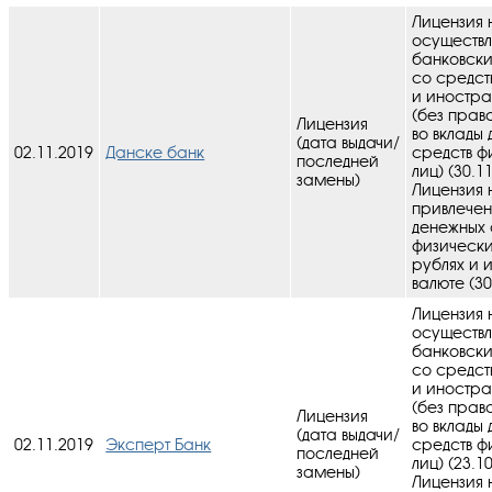
Лицензия 
осуществ
банковск
со средст
и иностра
(без прав
Лицензия
во вклады
(дата выдачи/
02.11.2019
Данске банк
средств ф
последней
лиц) (30.1
замены)
Лицензия 
привлечен
денежных 
физически
рублях и 
валюте (30
Лицензия 
осуществ
банковск
со средст
и иностра
(без прав
Лицензия
во вклады
(дата выдачи/
02.11.2019
Эксперт Банк
средств ф
последней
лиц) (23.1
замены)
Лицензия 