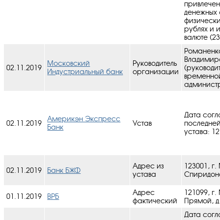
привлечен
денежных 
физически
рублях и 
валюте (23
Романенк
Владимир
Московский
Руководитель
02.11.2019
(руководи
Индустриальный банк
организации
временно
админист
Дата согл
Америкэн Экспресс
02.11.2019
Устав
последне
Банк
устава: 12
Адрес из
123001, г.
02.11.2019
Банк БЖФ
устава
Спиридоно
Адрес
121099, г.
01.11.2019
ВРБ
фактический
Прямой, д.
Дата согл