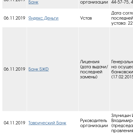
Банк
организации
44-57-75, 
Дата согл
06.11.2019
Яндекс.Деньги
Устав
последне
устава: 22
Лицензия
Генеральн
(дата выдачи/
на осуще
06.11.2019
Банк БЖФ
последней
банковск
замены)
(17.02.201
Злуницын 
Руководитель
Владимир
04.11.2019
Таврический Банк
организации
(председа
правления