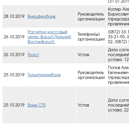
(31.01.201
Котляр Ал
Руководитель
Борисови
28.10.2019
Внешфинбанк
организации
(председа
правления
Расчетно-кассовый
(0872) 33-
Телефон(ы)
26.10.2019
центр &quot;Дальний
33-21-95, 
организации
Восток&quot;
52, (0872)
Дата согл
26.10.2019
Траст
Устав
последне
устава: 12
Попов Ал
Руководитель
Евгеньеви
25.10.2019
Тольяттихимбанк
организации
(председа
правления
Дата согл
25.10.2019
Банк СГБ
Устав
последне
устава: 22