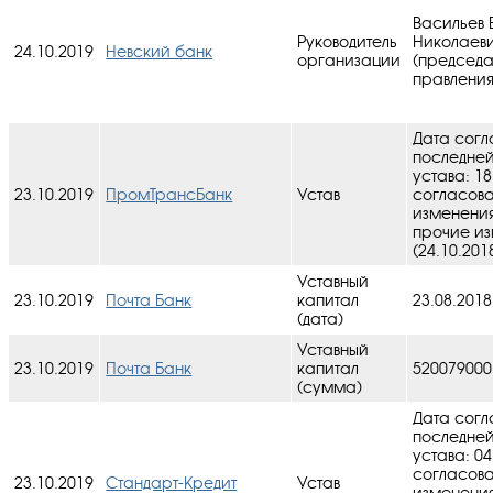
Васильев 
Руководитель
Николаев
24.10.2019
Невский банк
организации
(председа
правления
Дата согл
последне
устава: 18
23.10.2019
ПромТрансБанк
Устав
cогласов
изменения
прочие и
(24.10.201
Уставный
23.10.2019
Почта Банк
капитал
23.08.2018
(дата)
Уставный
23.10.2019
Почта Банк
капитал
520079000
(сумма)
Дата согл
последне
устава: 04
cогласов
23.10.2019
Стандарт-Кредит
Устав
изменения