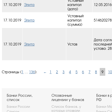
Уставный
17.10.2019
Элита
капитал
12.05.2016
(дата)
Уставный
17.10.2019
Элита
капитал
514620278
(сумма)
Дата согл
17.10.2019
Элита
Устав
последне
устава: 28
Страницы (
1
…
136
):
←
1
2
3
4
5
6
7
8
9
1
Банки России,
Отозванные
Банки в 
список
лицензии у банков
РФ
Банки России
Список банков, у
Банки Мо
которых отозвали
Список
Банки Са