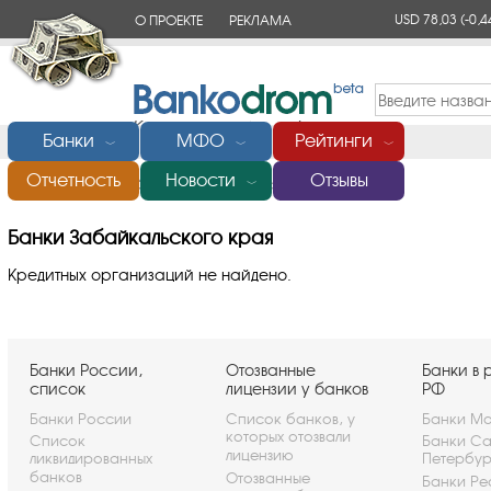
USD 78,03
(-0,4
О ПРОЕКТЕ
РЕКЛАМА
КОНТАКТЫ
Банки
МФО
Рейтинги
﹀
﹀
﹀
Отчетность
Новости
Отзывы
Главная
/
Банки Забайкальского края
﹀
Банки Забайкальского края
Кредитных организаций не найдено.
Банки России,
Отозванные
Банки в 
список
лицензии у банков
РФ
Банки России
Список банков, у
Банки Мо
которых отозвали
Список
Банки Са
лицензию
ликвидированных
Петербу
банков
Отозванные
Банки Ре