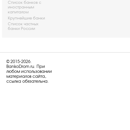
Список банков с
иностранным
капиталом
Крупнейшие банки
Список частных
банки России
© 2015-2026.
BankoDrom.ru. При
любом использовании
материалов сайта,
ссылка обязательна.