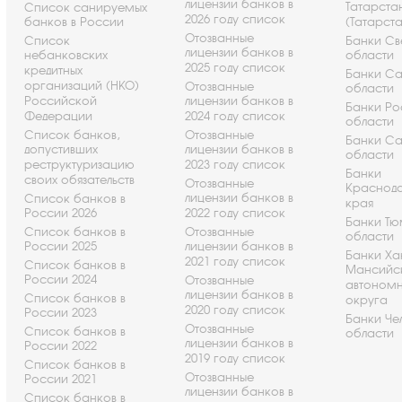
лицензии банков в
Татарста
Список санируемых
2026 году список
банков в России
(Татарст
Отозванные
Список
Банки Св
лицензии банков в
небанковских
области
2025 году список
кредитных
Банки С
организаций (НКО)
Отозванные
области
Российской
лицензии банков в
Банки Ро
Федерации
2024 году список
области
Список банков,
Отозванные
Банки С
допустивших
лицензии банков в
области
реструктуризацию
2023 году список
Банки
своих обязательств
Отозванные
Краснод
лицензии банков в
Список банков в
края
России 2026
2022 году список
Банки Т
Список банков в
Отозванные
области
России 2025
лицензии банков в
Банки Ха
2021 году список
Список банков в
Мансийс
России 2024
Отозванные
автоном
лицензии банков в
Список банков в
округа
2020 году список
России 2023
Банки Че
Отозванные
Список банков в
области
лицензии банков в
России 2022
2019 году список
Список банков в
Отозванные
России 2021
лицензии банков в
Список банков в