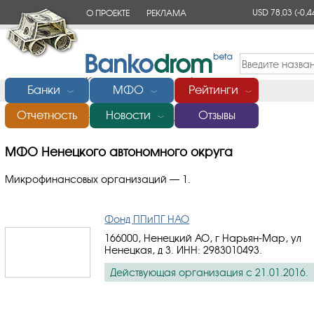
USD 78,03
(-0,4
О ПРОЕКТЕ
РЕКЛАМА
КОНТАКТЫ
Банки
МФО
Рейтинги
﹀
﹀
﹀
Отчетность
Новости
Отзывы
Главная
/
МФО Ненецкого автономного округа
﹀
МФО Ненецкого автономного округа
Микрофинансовых организаций — 1.
Фонд ППиПГ НАО
166000, Ненецкий АО, г Нарьян-Мар, ул
Ненецкая, д 3.
ИНН: 2983010493
.
Действующая организация с 21.01.2016.