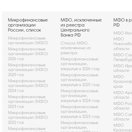
Микрофинансовые
МФО, исключенные
МФО в р
организации
из реестра
РФ
России, список
Центрального
МФО Мос
Банка РФ
Микрофинансовые
МФО
организации (МФО)
Список МФО,
Новосиб
исключенных из
области
Микрофинансовые
реестра
организации (МФО)
МФО Сан
2026 год
Микрофинансовые
Петербу
организации,
Микрофинансовые
МФО Ирк
закрытые в 2026 году
организации (МФО)
области
2025 год
Микрофинансовые
МФО
организации,
Микрофинансовые
Красноя
закрытые в 2025 году
организации (МФО)
края
2024 год
Микрофинансовые
МФО Арх
организации,
Микрофинансовые
области
закрытые в 2024 году
организации (МФО)
МФО Рос
2023 год
Микрофинансовые
области
организации,
Микрофинансовые
МФО Са
закрытые в 2023 году
организации (МФО)
области
2022 год
Микрофинансовые
МФО
организации,
Микрофинансовые
Краснод