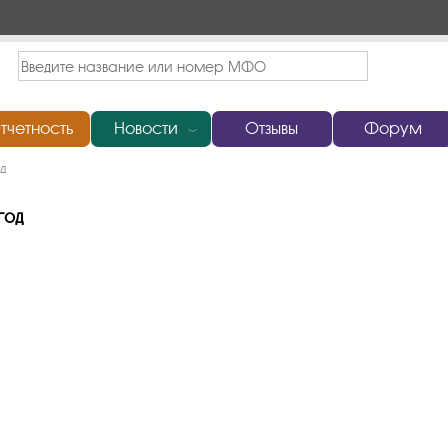
тчетность
Новости
Отзывы
Форум
﹀
д
год