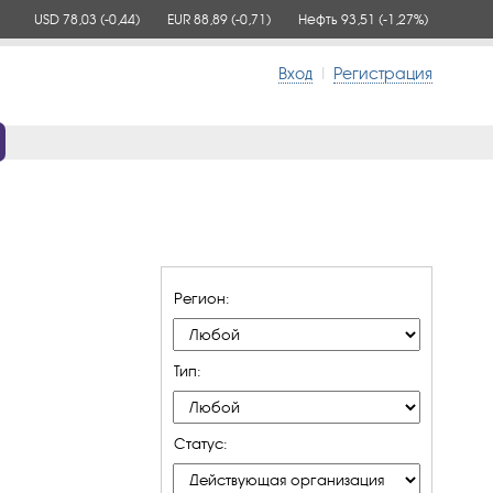
USD 78,03
(-0,44)
EUR 88,89
(-0,71)
Нефть 93,51
(-1,27%)
Вход
|
Регистрация
Регион:
Тип:
Статус: