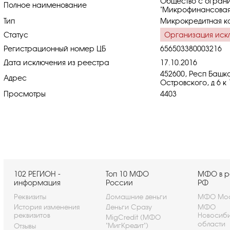
Общество с ограни
Полное наименование
"Микрофинансовая 
Тип
Микрокредитная к
Статус
Организация иск
Регистрационный номер ЦБ
656503380003216
Дата исключения из реестра
17.10.2016
452600, Респ Башко
Адрес
Островского, д 6 к 
Просмотры
4403
102 РЕГИОН -
Топ 10 МФО
МФО в р
информация
России
РФ
Реквизиты
Домашние деньги
МФО Мос
История изменения
Деньги Сразу
МФО
реквизитов
Новосиб
MigCredit (МФО
области
"МигКредит")
Отзывы