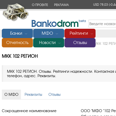
USD 78,03
(-0,4
О ПРОЕКТЕ
РЕКЛАМА
КОНТАКТЫ
Банки
МФО
Рейтинги
﹀
﹀
﹀
Отчетность
Новости
Отзывы
Главная
/
Микрофинансовые организации (МФО)
/
МКК 102 РЕГ
﹀
МКК 102 РЕГИОН
МКК 102 РЕГИОН. Отзывы. Рейтинги надежности. Контактна
телефон, адрес. Реквизиты.
О МФО
Реквизиты
Отзывы
Сокращенное наименование
ООО "МФО "102 Ре