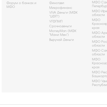
МФО Сан
Форум о банках и
Финотдел
Петербу
МФО
Микрофинанс
МФО Ирк
VIVA Деньги (МФК
области
"ЦФП")
МФО
УГФПМП
Красноя
Срочноденьги
края
MoneyMan (МФК
МФО Арх
"Мани Мен")
области
Выручай Деньги
МФО Рос
области
МФО Са
области
МФО
Краснод
края
МФО Рес
Башкорт
МФО Удм
Республи