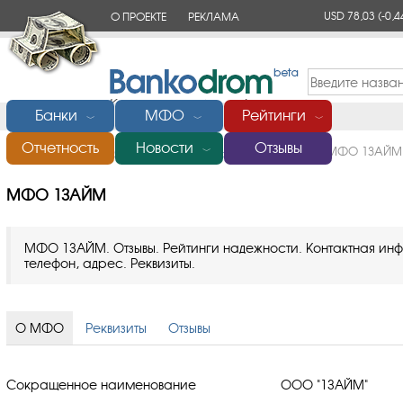
USD 78,03
(-0,4
О ПРОЕКТЕ
РЕКЛАМА
КОНТАКТЫ
Банки
МФО
Рейтинги
﹀
﹀
﹀
Отчетность
Новости
Отзывы
Главная
/
Микрофинансовые организации (МФО)
/
МФО 1ЗАЙМ
﹀
МФО 1ЗАЙМ
МФО 1ЗАЙМ. Отзывы. Рейтинги надежности. Контактная ин
телефон, адрес. Реквизиты.
О МФО
Реквизиты
Отзывы
Сокращенное наименование
ООО "1ЗАЙМ"