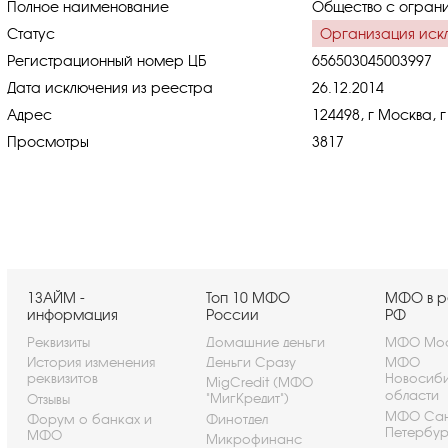
Полное наименование
Общество с ограни
Статус
Организация иск
Регистрационный номер ЦБ
656503045003997
Дата исключения из реестра
26.12.2014
Адрес
124498, г Москва, г
Просмотры
3817
1ЗАЙМ -
Топ 10 МФО
МФО в р
информация
России
РФ
Реквизиты
Домашние деньги
МФО Мос
История изменения
Деньги Сразу
МФО
реквизитов
Новосиб
MigCredit (МФО
области
"МигКредит")
Отзывы
МФО Сан
Форум о банках и
Финотдел
Петербу
МФО
Микрофинанс