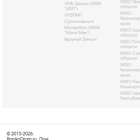
МФО Ирк
VIVA Деньги (МФК
области
"ЦФП")
МФО
УГФПМП
Красноя
Срочноденьги
края
MoneyMan (МФК
МФО Арх
"Мани Мен")
области
Выручай Деньги
МФО Рос
области
МФО Са
области
МФО
Краснод
края
МФО Рес
Башкорт
МФО Удм
Республи
© 2015-2026.
BankoDrom.ru. При