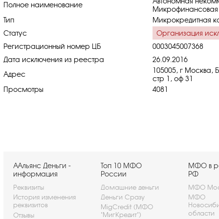
Автономная неком
Полное наименование
Микрофинансовая о
Тип
Микрокредитная к
Статус
Организация иск
Регистрационный номер ЦБ
0003045007368
Дата исключения из реестра
26.09.2016
105005, г Москва, 
Адрес
стр 1, оф 31
Просмотры
4081
ААльянс Деньги -
Топ 10 МФО
МФО в р
информация
России
РФ
Реквизиты
Домашние деньги
МФО Мос
История изменения
Деньги Сразу
МФО
реквизитов
Новосиб
MigCredit (МФО
области
"МигКредит")
Отзывы