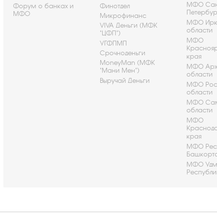
МФО Сан
Форум о банках и
Финотдел
Петербу
МФО
Микрофинанс
МФО Ирк
VIVA Деньги (МФК
области
"ЦФП")
МФО
УГФПМП
Красноя
Срочноденьги
края
MoneyMan (МФК
МФО Арх
"Мани Мен")
области
Выручай Деньги
МФО Рос
области
МФО Са
области
МФО
Краснод
края
МФО Рес
Башкорт
МФО Удм
Республи