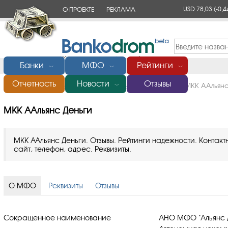
USD 78,03
(-0,4
О ПРОЕКТЕ
РЕКЛАМА
КОНТАКТЫ
Банки
МФО
Рейтинги
﹀
﹀
﹀
Отчетность
Новости
Отзывы
Главная
/
Микрофинансовые организации (МФО)
/
МКК ААльянс
﹀
МКК ААльянс Деньги
МКК ААльянс Деньги. Отзывы. Рейтинги надежности. Конта
сайт, телефон, адрес. Реквизиты.
О МФО
Реквизиты
Отзывы
Сокращенное наименование
АНО МФО "Альянс 