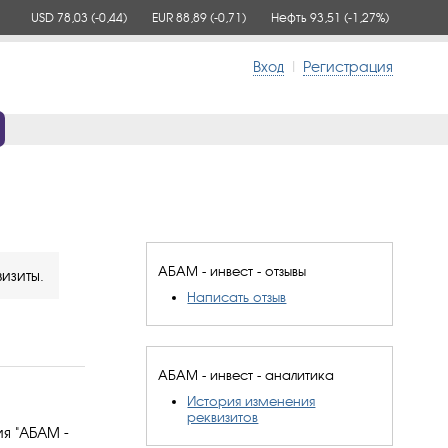
USD 78,03
(-0,44)
EUR 88,89
(-0,71)
Нефть 93,51
(-1,27%)
Вход
|
Регистрация
АБАМ - инвест - отзывы
изиты.
Написать отзыв
АБАМ - инвест - аналитика
История изменения
реквизитов
я "АБАМ -