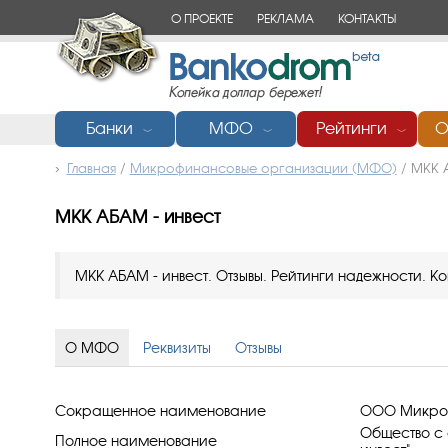
О ПРОЕКТЕ
РЕКЛАМА
КОНТАКТЫ
Банки
МФО
Рейтинги
О
﹀
﹀
﹀
Главная
/
Микрофинансовые организации (МФО)
/
МКК А
МКК АБАМ - инвест
МКК АБАМ - инвест. Отзывы. Рейтинги надежности. К
О МФО
Реквизиты
Отзывы
Сокращенное наименование
ООО Микроф
Общество с 
Полное наименование