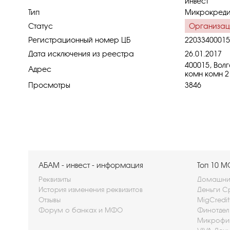
инвест"
Тип
Микрокреди
Статус
Организац
Регистрационный номер ЦБ
22033400015
Дата исключения из реестра
26.01.2017
400015, Волг
Адрес
комн комн 2
Просмотры
3846
АБАМ - инвест - информация
Топ 10 
Реквизиты
Домашние
История изменения реквизитов
Деньги С
Отзывы
MigCredi
Форум о банках и МФО
Финотдел
Микрофи