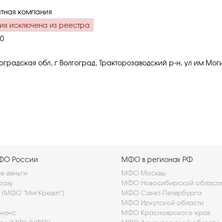
тная компания
ия исключена из реестра
0
оградская обл, г Волгоград, Тракторозаводский р-н, ул им Моги
МФО России
МФО в регионах РФ
 деньги
МФО Москвы
разу
МФО Новосибирской област
t (МФО "МигКредит")
МФО Санкт-Петербурга
МФО Иркутской области
нанс
МФО Красноярского края