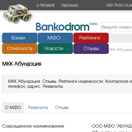
USD 78,03
(-0,4
О ПРОЕКТЕ
РЕКЛАМА
КОНТАКТЫ
Банки
МФО
Рейтинги
﹀
﹀
﹀
Отчетность
Новости
Отзывы
Главная
/
Микрофинансовые организации (МФО)
/
МКК Абунда
﹀
МКК Абундация
МКК Абундация. Отзывы. Рейтинги надежности. Контактная
телефон, адрес. Реквизиты.
О МФО
Реквизиты
Отзывы
Сокращенное наименование
ООО МФО "АБУНД