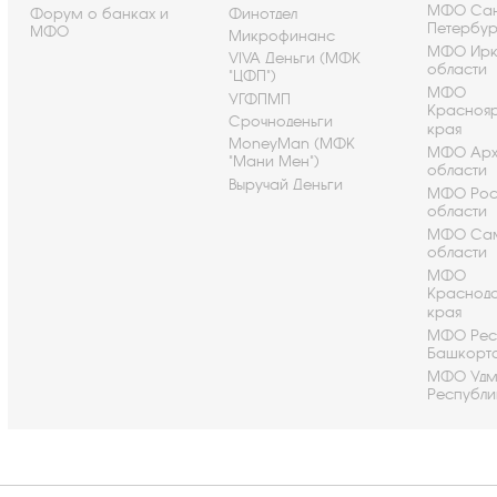
МФО Сан
Форум о банках и
Финотдел
Петербу
МФО
Микрофинанс
МФО Ирк
VIVA Деньги (МФК
области
"ЦФП")
МФО
УГФПМП
Красноя
Срочноденьги
края
MoneyMan (МФК
МФО Арх
"Мани Мен")
области
Выручай Деньги
МФО Рос
области
МФО Са
области
МФО
Краснод
края
МФО Рес
Башкорт
МФО Удм
Республи