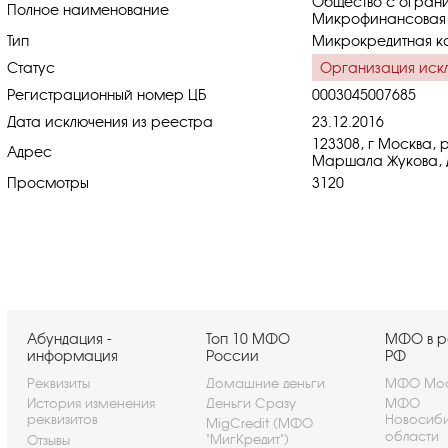
Общество с ограни
Полное наименование
Микрофинансовая 
Тип
Микрокредитная к
Статус
Организация иск
Регистрационный номер ЦБ
0003045007685
Дата исключения из реестра
23.12.2016
123308, г Москва, 
Адрес
Маршала Жукова, 
Просмотры
3120
Абундация -
Топ 10 МФО
МФО в р
информация
России
РФ
Реквизиты
Домашние деньги
МФО Мос
История изменения
Деньги Сразу
МФО
реквизитов
Новосиб
MigCredit (МФО
области
"МигКредит")
Отзывы