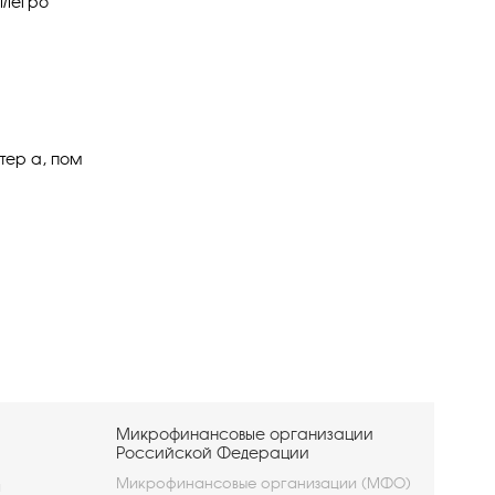
ллегро
итер а, пом
Микрофинансовые организации
Российской Федерации
Микрофинансовые организации (МФО)
и