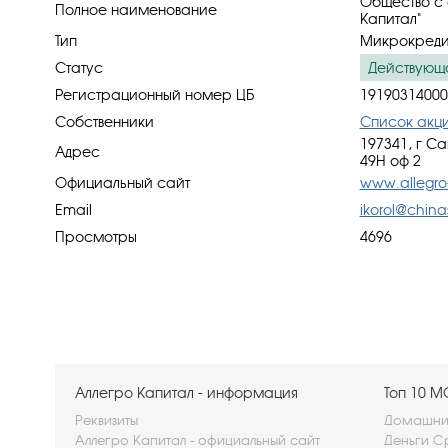
Общество с 
Полное наименование
Капитал"
Тип
Микрокреди
Статус
Действующ
Регистрационный номер ЦБ
19190314000
Собственники
Список акц
197341, г Са
Адрес
49Н оф 2
Официальный сайт
www.allegro-
Email
ikorol@china
Просмотры
4696
Аллегро Капитал - информация
Топ 10 
Реквизиты
Домашние
Аллегро Капитал - официальный сайт
Деньги С