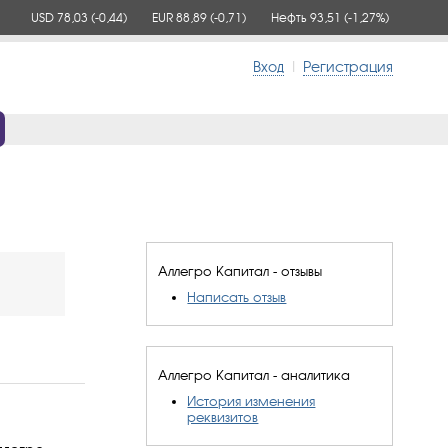
USD 78,03
(-0,44)
EUR 88,89
(-0,71)
Нефть 93,51
(-1,27%)
Вход
|
Регистрация
Аллегро Капитал - отзывы
Написать отзыв
Аллегро Капитал - аналитика
История изменения
реквизитов