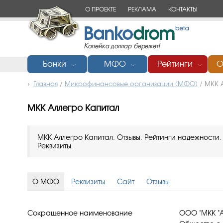
О ПРОЕКТЕ
РЕКЛАМА
КОНТАКТЫ
Банки
МФО
Рейтинги
О
﹀
﹀
﹀
Главная
/
Микрофинансовые организации (МФО)
/
МКК 
МКК Аллегро Капитал
МКК Аллегро Капитал. Отзывы. Рейтинги надежности
Реквизиты.
О МФО
Реквизиты
Сайт
Отзывы
Сокращенное наименование
ООО "МКК "А