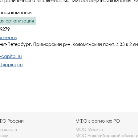
ограниченной ответственностью "Микрокредитная компания "А
тная компания
ая организация
9279
ионеров
нкт-Петербург, Приморский р-н, Коломяжский пр-кт, д 33 к 2 л
capital.ru
shipping.ru
МФО России
МФО в регионах РФ
 деньги
МФО Москвы
разу
МФО Новосибирской област