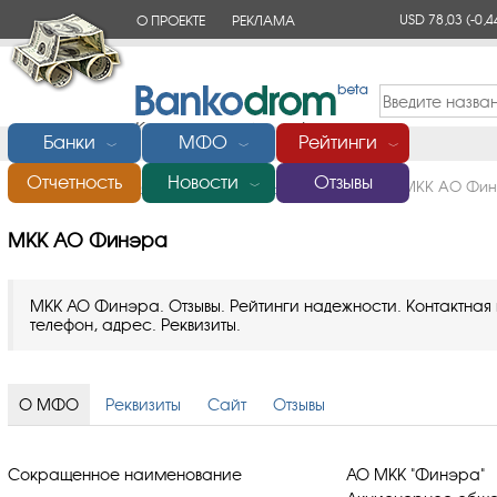
USD 78,03
(-0,4
О ПРОЕКТЕ
РЕКЛАМА
КОНТАКТЫ
Банки
МФО
Рейтинги
﹀
﹀
﹀
Отчетность
Новости
Отзывы
Главная
/
Микрофинансовые организации (МФО)
/
МКК АО Фи
﹀
МКК АО Финэра
МКК АО Финэра. Отзывы. Рейтинги надежности. Контактна
телефон, адрес. Реквизиты.
О МФО
Реквизиты
Сайт
Отзывы
Сокращенное наименование
АО МКК "Финэра"