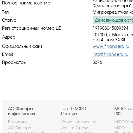
Акционерное обще
Полное наименование
"Финансовая эра"
Тип
Микрокредитная к
Статус
Действующая орг
Регистрационный номер ЦБ
191903045009394
101000, г Москва, 
Адрес
стр 4, пом XXXII
Официальный сайт
www.financera.ru
Email
info@financera.ru
Просмотры
3376
АО Финэра -
Топ 10 МФО
МФО в р
информация
России
РФ
Реквизиты
Домашние деньги
МФО Мос
АО Финэра -
Деньги Сразу
МФО
официальный сайт
Новосиб