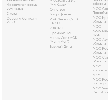
MigCredit (МФО
области
"МигКредит")
История изменения
реквизитов
МФО Сан
Финотдел
Петербу
Отзывы
Микрофинанс
МФО Ирк
Форум о банках и
VIVA Деньги (МФК
области
МФО
"ЦФП")
МФО
УГФПМП
Красноя
Срочноденьги
края
MoneyMan (МФК
МФО Арх
"Мани Мен")
области
Выручай Деньги
МФО Рос
области
МФО Са
области
МФО
Краснод
края
МФО Рес
Башкорт
МФО Удм
Республи