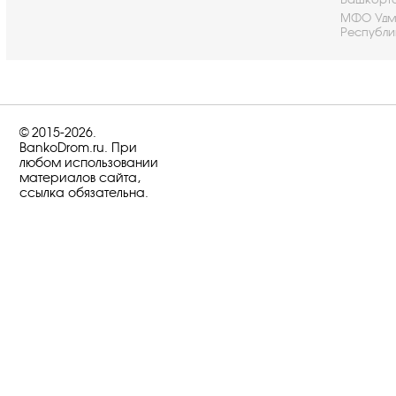
МФО Удм
Республи
© 2015-2026.
BankoDrom.ru. При
любом использовании
материалов сайта,
ссылка обязательна.