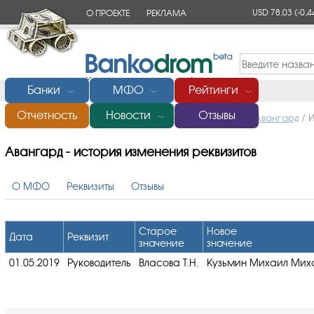
USD 78,03
(-0,4
О ПРОЕКТЕ
РЕКЛАМА
КОНТАКТЫ
Банки
МФО
Рейтинги
﹀
﹀
﹀
Отчетность
Новости
Отзывы
Главная
/
Микрофинансовые организации (МФО)
/
Авангард
/
И
﹀
Авангард - история изменения реквизитов
О МФО
Реквизиты
Отзывы
Старое
Новое
Дата
Реквизит
значение
значение
01.05.2019
Руководитель
Власова Т.Н.
Кузьмин Михаил Миха