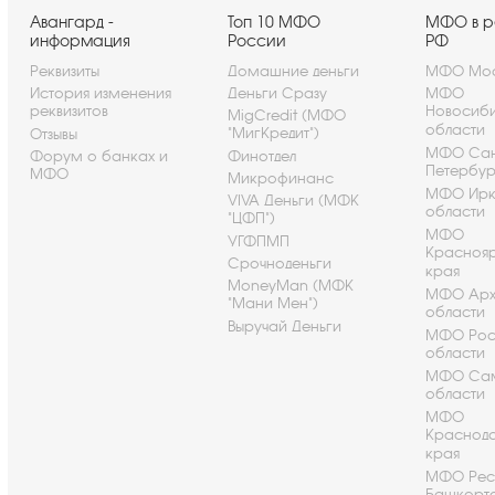
Авангард -
Топ 10 МФО
МФО в р
информация
России
РФ
Реквизиты
Домашние деньги
МФО Мос
История изменения
Деньги Сразу
МФО
реквизитов
Новосиб
MigCredit (МФО
области
"МигКредит")
Отзывы
МФО Сан
Форум о банках и
Финотдел
Петербу
МФО
Микрофинанс
МФО Ирк
VIVA Деньги (МФК
области
"ЦФП")
МФО
УГФПМП
Красноя
Срочноденьги
края
MoneyMan (МФК
МФО Арх
"Мани Мен")
области
Выручай Деньги
МФО Рос
области
МФО Са
области
МФО
Краснод
края
МФО Рес
Башкорт