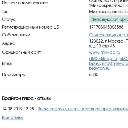
Общество с ограни
Полное наименование
"Микрокредитная к
Тип
Микрокредитная к
Статус
Действующая орг
Регистрационный номер ЦБ
171703045008588
Собственники
Список акционеро
123022, г Москва, 
Адрес
я, д 13 стр 43
Официальный сайт
www.mkk-bp.ru
dk@mkk-bp.ru
,
ek@
Email
bp.ru
,
info@mkk-bra
brayton.ru
Просмотры
6835
Брайтон плюс - отзывы
14.08.2019 13:28
-
Всем советую, очень надежная организация
Все отзывы