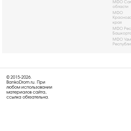
МФО Са
области
МФО
Краснод
края
МФО Рес
Башкорт
МФО Удм
Республи
© 2015-2026.
BankoDrom.ru. При
любом использовании
материалов сайта,
ссылка обязательна.