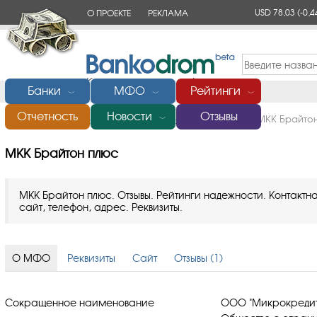
USD 78,03
(-0,4
О ПРОЕКТЕ
РЕКЛАМА
КОНТАКТЫ
Банки
МФО
Рейтинги
﹀
﹀
﹀
Отчетность
Новости
Отзывы
Главная
/
Микрофинансовые организации (МФО)
/
МКК Брайто
﹀
МКК Брайтон плюс
МКК Брайтон плюс. Отзывы. Рейтинги надежности. Контакт
сайт, телефон, адрес. Реквизиты.
О МФО
Реквизиты
Сайт
Отзывы (1)
Сокращенное наименование
ООО "Микрокредит