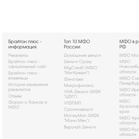
Брайтон плюс -
Топ 10 МФО
МФО в р
информация
России
РФ
Реквизиты
Домашние деньги
МФО Мос
Брайтон плюс -
Деньги Сразу
МФО
официальный сайт
Новосиб
MigCredit (МФО
области
"МигКредит")
Брайтон плюс -
владельцы
МФО Сан
Финотдел
Петербу
История изменения
Микрофинанс
реквизитов
МФО Ирк
VIVA Деньги (МФК
области
Отзывы
"ЦФП")
МФО
Форум о банках и
УГФПМП
Красноя
МФО
Срочноденьги
края
MoneyMan (МФК
МФО Арх
"Мани Мен")
области
Выручай Деньги
МФО Рос
области